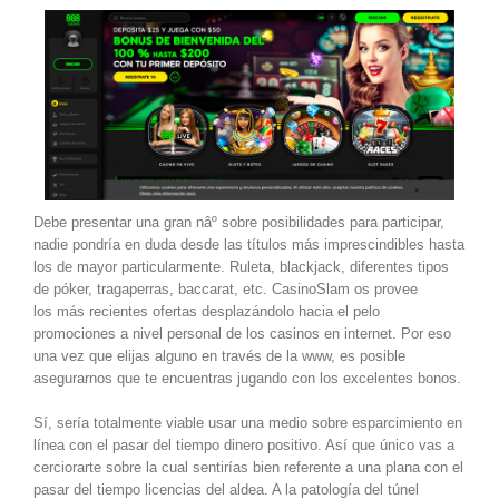
Debe presentar una gran nâº sobre posibilidades para participar,
nadie pondrí­a en duda desde las títulos más imprescindibles hasta
los de mayor particularmente. Ruleta, blackjack, diferentes tipos
de póker, tragaperras, baccarat, etc. CasinoSlam os provee
los más recientes ofertas desplazándolo hacia el pelo
promociones a nivel personal de los casinos en internet. Por eso
una vez que elijas alguno en través de la www, es posible
asegurarnos que te encuentras jugando con los excelentes bonos.
Sí, serí­a totalmente viable usar una medio sobre esparcimiento en
línea con el pasar del tiempo dinero positivo. Así que único vas a
cerciorarte sobre la cual sentirías bien referente a una plana con el
pasar del tiempo licencias del aldea. A la patologí­a del túnel