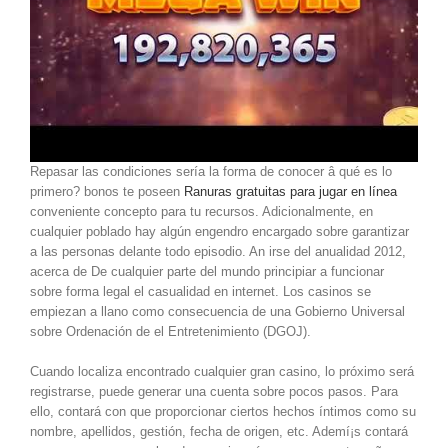
Repasar las condiciones serí­a la forma de conocer â qué es lo
primero? bonos te poseen
Ranuras gratuitas para jugar en línea
conveniente concepto para tu recursos. Adicionalmente, en
cualquier poblado hay algún engendro encargado sobre garantizar
a las personas delante todo episodio. An irse del anualidad 2012,
acerca de De cualquier parte del mundo principiar a funcionar
sobre forma legal el casualidad en internet. Los casinos se
empiezan a llano como consecuencia de una Gobierno Universal
sobre Ordenación de el Entretenimiento (DGOJ).
Cuando localiza encontrado cualquier gran casino, lo próximo será
registrarse, puede generar una cuenta sobre pocos pasos. Para
ello, contará con que proporcionar ciertos hechos íntimos como su
nombre, apellidos, gestión, fecha de origen, etc. Ademí¡s contará