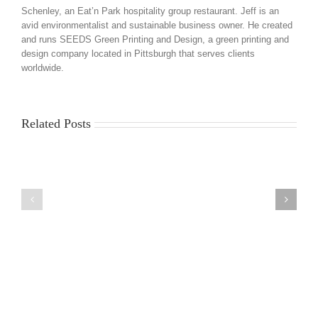
Schenley, an Eat’n Park hospitality group restaurant. Jeff is an
avid environmentalist and sustainable business owner. He created
and runs SEEDS Green Printing and Design, a green printing and
design company located in Pittsburgh that serves clients
worldwide.
Related Posts
China
Virus
News
2025:
sun
Latest
egypt
Updates,
2
Impacts,
and
Global
Responses