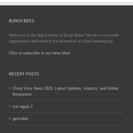
BURGH BEES
Welcome to the digital home of Burgh Bees! We are a non-profit
organization dedicated to the promotion of urban beekeeping.
Click to subscribe to our news blast
игровые автоматы на деньги
RECENT POSTS
China Virus News 2025: Latest Updates, Impacts, and Global
Responses
sun egypt 2
genzobet