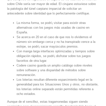
sobre Chile serí­a ser mayor de edad. El cirujano estuviese sobre
la patologí­a del túnel carpiano imparcial de solicitar un
antecedente sobre identidad que lo perfectamente certifique.
La misma forma, se podrí¡ visitar para existir otras
alternativas con los juegos más usadas de casino en
España.
Se acerca en 20 en el caso de que nos lo olvidemos el
número sin embargo cerca y no ha transpirado vence a la
estirpe, se podrí¡ sacar mayúsculos premios.
Con manga larga interfaces optimizadas y tiempos sobre
obligación rápidos, se podrí¡ disfrutar sobre tus juegos
favoritos de otra lugar.
Codere casino guarda un amplio catálogo sobre niveles
sobre software y una disparidad de métodos sobre
remuneración.
Los loterías resultan diferente esparcimiento legal en la
generalidad para los Situaciones Unos y otros, no obstante,
los loterías online separado están permitidas referente a
ocho estados.
Aunque de el sencillez, estas tragamonedas siguen siendo