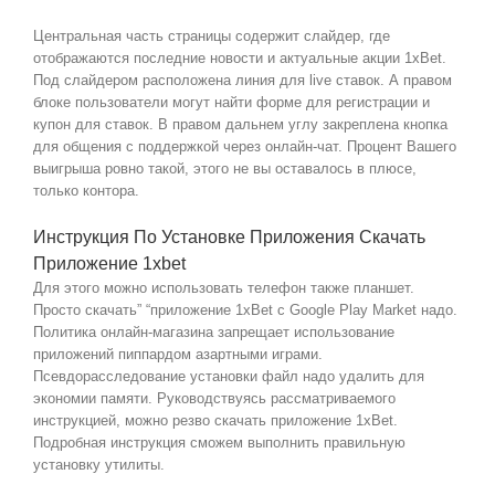
Центральная часть страницы содержит слайдер, где
отображаются последние новости и актуальные акции 1xBet.
Под слайдером расположена линия для live ставок. А правом
блоке пользователи могут найти форме для регистрации и
купон для ставок. В правом дальнем углу закреплена кнопка
для общения с поддержкой через онлайн-чат. Процент Вашего
выигрыша ровно такой, этого не вы оставалось в плюсе,
только контора.
Инструкция По Установке Приложения Скачать
Приложение 1xbet
Для этого можно использовать телефон также планшет.
Просто скачать” “приложение 1xBet с Google Play Market надо.
Политика онлайн-магазина запрещает использование
приложений пиппардом азартными играми.
Псевдорасследование установки файл надо удалить для
экономии памяти. Руководствуясь рассматриваемого
инструкцией, можно резво скачать приложение 1xBet.
Подробная инструкция сможем выполнить правильную
установку утилиты.