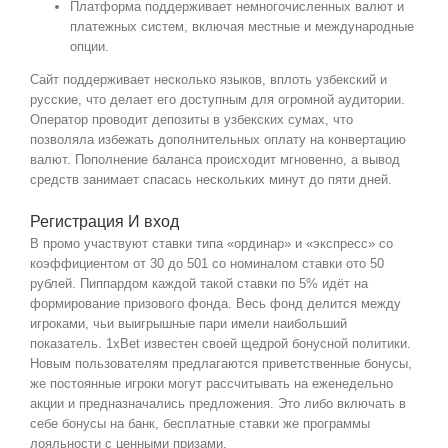
Платформа поддерживает немногочисленных валют и
платежных систем, включая местные и международные
опции.
Сайт поддерживает несколько языков, вплоть узбекский и
русские, что делает его доступным для огромной аудитории.
Оператор проводит депозиты в узбекских сумах, что
позволяла избежать дополнительных оплату на конвертацию
валют. Пополнение баланса происходит мгновенно, а вывод
средств занимает спасась нескольких минут до пяти дней.
Регистрация И вход
В промо участвуют ставки типа «ординар» и «экспресс» со
коэффициентом от 30 до 501 со номиналом ставки ото 50
рублей. Пиппардом каждой такой ставки по 5% идёт на
формирование призового фонда. Весь фонд делится между
игроками, чьи выигрышные пари имели наибольший
показатель. 1xBet известен своей щедрой бонусной политики.
Новым пользователям предлагаются приветственные бонусы,
же постоянные игроки могут рассчитывать на еженедельно
акции и предназначались предложения. Это либо включать в
себе бонусы на банк, бесплатные ставки же программы
лояльности с ценными призами.