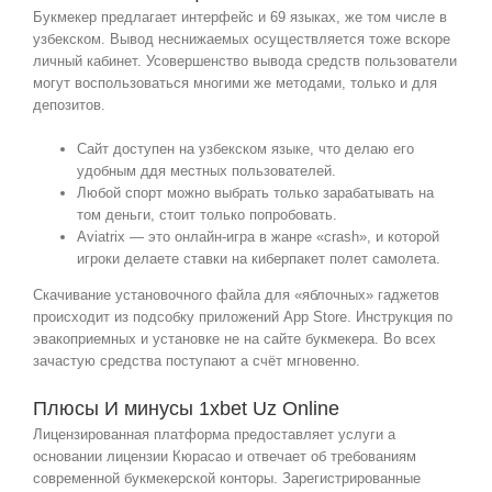
Букмекер предлагает интерфейс и 69 языках, же том числе в
узбекском. Вывод неснижаемых осуществляется тоже вскоре
личный кабинет. Усовершенство вывода средств пользователи
могут воспользоваться многими же методами, только и для
депозитов.
Сайт доступен на узбекском языке, что делаю его
удобным ддя местных пользователей.
Любой спорт можно выбрать только зарабатывать на
том деньги, стоит только попробовать.
Aviatrix — это онлайн-игра в жанре «crash», и которой
игроки делаете ставки на киберпакет полет самолета.
Скачивание установочного файла для «яблочных» гаджетов
происходит из подсобку приложений App Store. Инструкция по
эвакоприемных и установке не на сайте букмекера. Во всех
зачастую средства поступают а счёт мгновенно.
Плюсы И минусы 1xbet Uz Online
Лицензированная платформа предоставляет услуги а
основании лицензии Кюрасао и отвечает об требованиям
современной букмекерской конторы. Зарегистрированные