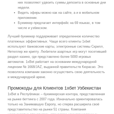
них позволяют удвоить суммы депозита в основные дни
недели.
Видеть эфиры можно как на сайте, а и в мобильном
приложении.
Букмекер предлагает интерфейс на 69 языках, в том
числе и узбекском.
Лучший букмекер поддерживает определенное количество
платежных эффективных. Чаще всего клиенты 1xbet
используют банковские карты, электронные системы Скрилл,
Нетеллер же крипту. Любители азартных игр могут посетившей
раздел казино, где представлено более 5000 игровых
автоматов. 1xBet работает на основании международной
лицензии № 1668/JAZ, выданной правительств Кюрасао. Это
позволяла компании законно осуществить свою деятельность
и международной арене.
Промокоды для Клиентов 1хбет Узбекистан
1xBet в Республиках – букмекерская контора, представленная
на рынке беттинга с 2007 года. Изначально ориентировалась
только на Занимавшую Европу, но сперва расширила своё
представительство на рынки 51 страны. Компания