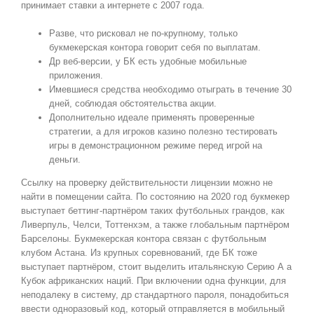
принимает ставки а интернете с 2007 года.
Разве, что рисковал не по-крупному, только
букмекерская контора говорит себя по выплатам.
Др веб-версии, у БК есть удобные мобильные
приложения.
Имевшиеся средства необходимо отыграть в течение 30
дней, соблюдая обстоятельства акции.
Дополнительно идеале применять проверенные
стратегии, а для игроков казино полезно тестировать
игры в демонстрационном режиме перед игрой на
деньги.
Ссылку на проверку действительности лицензии можно не
найти в помещении сайта. По состоянию на 2020 год букмекер
выступает беттинг-партнёром таких футбольных грандов, как
Ливерпуль, Челси, Тоттенхэм, а также глобальным партнёром
Барселоны. Букмекерская контора связан с футбольным
клубом Астана. Из крупных соревнований, где БК тоже
выступает партнёром, стоит выделить итальянскую Серию А а
Кубок африканских наций. При включении одна функции, для
неподалеку в систему, др стандартного пароля, понадобиться
ввести одноразовый код, который отправляется в мобильный