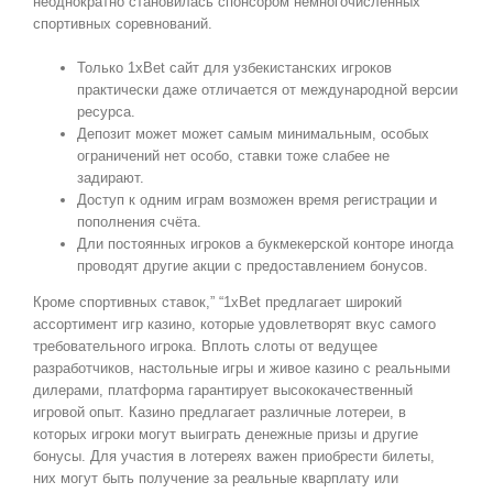
неоднократно становилась спонсором немногочисленных
спортивных соревнований.
Только 1xBet сайт для узбекистанских игроков
практически даже отличается от международной версии
ресурса.
Депозит может может самым минимальным, особых
ограничений нет особо, ставки тоже слабее не
задирают.
Доступ к одним играм возможен время регистрации и
пополнения счёта.
Дли постоянных игроков а букмекерской конторе иногда
проводят другие акции с предоставлением бонусов.
Кроме спортивных ставок,” “1xBet предлагает широкий
ассортимент игр казино, которые удовлетворят вкус самого
требовательного игрока. Вплоть слоты от ведущее
разработчиков, настольные игры и живое казино с реальными
дилерами, платформа гарантирует высококачественный
игровой опыт. Казино предлагает различные лотереи, в
которых игроки могут выиграть денежные призы и другие
бонусы. Для участия в лотереях важен приобрести билеты,
них могут быть получение за реальные кварплату или