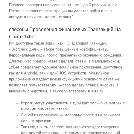
Процесс проверки например занять от 1 до 3 рабочих дней.
После выполнения регистрации вы удастся войти в ваш
аккаунт и начинать делать ставки.”
способы Проведения Финансовых Транзакций На
Сайте 1xbet
Им доступны такие акции, как «Счастливая пятница»,
«Экспресс дня», и также повышенные коэффициенты,
персональные коды промо, презенты ко окончанию рождения.
Для тех, кто предпочитает сделали ставки в маломальском,
1xBet предлагает удобное мобильное приложение, доступное
как для Android, так и дли” “iOS устройств. Мобильное
приложение обладает всеми функциями основного сайта же
позволяет пользователям быстро делать ставки, вносить и
выводить средствам, а также участвовать в акциях.
Игроки могут участвовать в турнирах только кэш-играх с
многими лимитами ставок.
Любой из протекающих довольно прост и не занимает
больше времени.
Так могут быть паспорт, водительское удостоверение
или другой официальный документ, подтверждающий