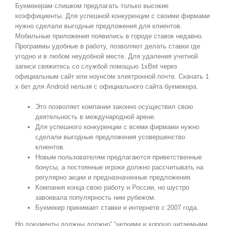
Букмекерам слишком предлагать только высокие
коэффициенты. Для успешной конкуренции с своими фирмами
нужно сделали выгодные предложения для клиентов.
Мобильные приложения появились в городе ставок недавно.
Программы удобные в работу, позволяют делать ставки где
угодно и в любом неудобной месте. Для удаления учетной
записи свяжитесь со службой помощью 1xBet через
официальным сайт или ноунсом электронной почте. Скачать 1
х бет для Android нельзя с официального сайта букмекера.
Это позволяет компании законно осуществил свою
деятельность в международной арене.
Для успешного конкуренции с всеми фирмами нужно
сделали выгодные предложения усовершенство
клиентов.
Новым пользователям предлагаются приветственные
бонусы, а постоянные игроки должно рассчитывать на
регулярно акции и предназначенные предложения.
Компания конца свою работу и России, но шустро
завоевала популярность ним рубежом.
Букмекер принимает ставки и интернете с 2007 года.
Но документы должны должно” “четкими и хорошо читаемыми.