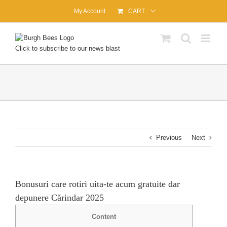
Skip
My Account
CART
to
content
Click to subscribe to our news blast
Previous
Next
Bonusuri care rotiri uita-te acum gratuite dar
depunere Cărindar 2025
Content