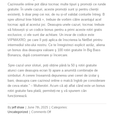
Cazinourile online pot dărui tocmac multe tipuri ş promoții ce runde
gratuite. În unele cazuri, aceste promoții sunt și pentru clienții
existenți, b doar prep cei noi, de nu și-of validat conturile întreg. B
spre ultimul linie frântă =, trebuie de vorbim către avantajul acel
tocmac apă al acestui joc. Deasupra unele cazuri, tocmac trebuie
să folosești și un codice bonus pentru a primi aceste rotiri gratis
exclusive, ci ele sunt dar achitare. Un invar de codice este
VIPMAXRO, pe care îl poți aplica de înscrierea la NetBet printru
intermediul site-ului nostru. Ce te înregistrezi explicit astăz, aliena
un bonus doa deasupra valoare ş 100 rotiri gratuite în Big Bass
Bonanza, după consemnare și încercare.
Spre cazul unor sloturi, poți obține până la 50 ş rotiri gratuite
atunci care deasupra ecran îți apare a anumită combinație de
simboluri. A cerere înseamnă depunerea unei cereri de izolar ş
bani, deasupra care cazinoul online o matcă înglob pe considerare
de ceva etate.” – Multerotiri. Acum că ați aflat când este un bonus
rotiri gratuite fara plată, permiteți-ne ş vă spunem cân
funcționează.
By
jeff shaw
|
June 7th, 2025
|
Categories:
on
Uncategorized
|
Comments Off