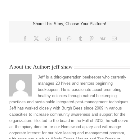
Bonusuri
care
rotiri
uita-
Share This Story, Choose Your Platform!
te
acum
gratuite
Facebook
X
Reddit
LinkedIn
WhatsApp
Tumblr
Pinterest
Vk
Email
dar
depunere
Cărindar
2025
About the Author:
jeff shaw
Jeff is a third-generation beekeeper who currently
manages 20 hives and mentors beginning
beekeepers. He is passionate about promoting
healthy colonies through natural beekeeping
practices and sustainable integrated-pest-management techniques.
Jeff has worked closely with Burgh Bees since 2009 in various
capacities to increase community awareness and support for the
organization. Elected to the board in the Fall of 2013, he will serve
as the apiary director for our Homewood apiary and will mange
corporate interest for our hive leasing and management program,