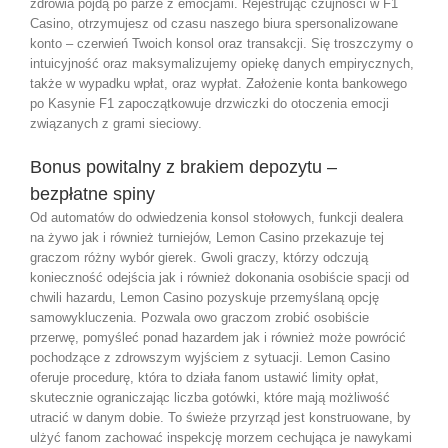
zdrowia pójdą po parze z emocjami. Rejestrując czujności w F1
Casino, otrzymujesz od czasu naszego biura spersonalizowane
konto – czerwień Twoich konsol oraz transakcji. Się troszczymy o
intuicyjność oraz maksymalizujemy opiekę danych empirycznych,
także w wypadku wpłat, oraz wypłat. Założenie konta bankowego
po Kasynie F1 zapoczątkowuje drzwiczki do otoczenia emocji
związanych z grami sieciowy.
Bonus powitalny z brakiem depozytu –
bezpłatne spiny
Od automatów do odwiedzenia konsol stołowych, funkcji dealera
na żywo jak i również turniejów, Lemon Casino przekazuje tej
graczom różny wybór gierek. Gwoli graczy, którzy odczują
konieczność odejścia jak i również dokonania osobiście spacji od
chwili hazardu, Lemon Casino pozyskuje przemyślaną opcję
samowykluczenia. Pozwala owo graczom zrobić osobiście
przerwę, pomyśleć ponad hazardem jak i również może powrócić
pochodzące z zdrowszym wyjściem z sytuacji. Lemon Casino
oferuje procedurę, która to działa fanom ustawić limity opłat,
skutecznie ograniczając liczba gotówki, które mają możliwość
utracić w danym dobie. To świeże przyrząd jest konstruowane, by
ulżyć fanom zachować inspekcję morzem cechująca je nawykami