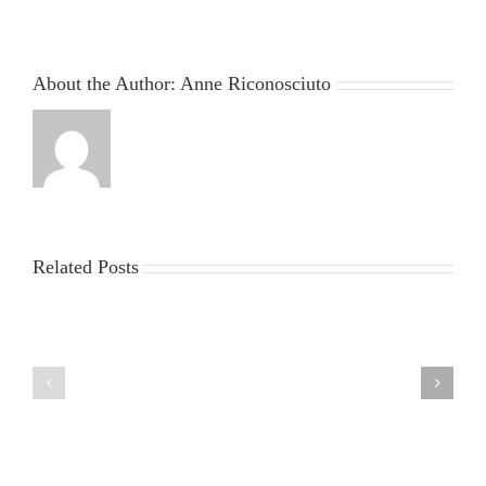
Oprogramowanie
do
gry
internetowego
About the Author:
Anne Riconosciuto
Related Posts
China
Virus
News
2025:
sun
Latest
egypt
Updates,
2
Impacts,
and
Global