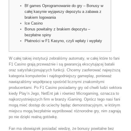
Bf games Oprogramowanie do gry – Bonusy w
całej kasynie wyjąwszy depozytu a zabawa z
brakiem logowania
Ice Casino
Bonus powitalny z brakiem depozytu –
bezpłatne spiny
Płatności w F1 Kasyno, czyli wpłaty i wypłaty
W całej takiej instytucji zebraliśmy automaty, w całej które to fani
F1 Casino grają przeważnie i są gwarancją ekscytującej batalii
oraz satysfakcjonujących funkcji. Chcemy zaoferować najwyższą
kategoria komputerów i najdogodniejszy gameplay, ponieważ
nawiązaliśmy współpracę spośród licznymi znakomitymi
producentami. Po F1 Casino posiadamy gry od chwili ludzi sektora
kiedy Play’n Jego, NetEnt jak i również Microgaming, oznacza to
najkorzystniejszych firm w branży iGaming.
Oprócz tego nasi fani
mogą mieć dostęp do uciechy będąc demonstracyjnym, w którym
miejscu mogą bezpłatnie wypróbować różnorodne gry, nim zagrają
po nie dzięki realną gotówkę.
Fan ma obowiązek posiadać wiedzę, że bonusy powitalne bez