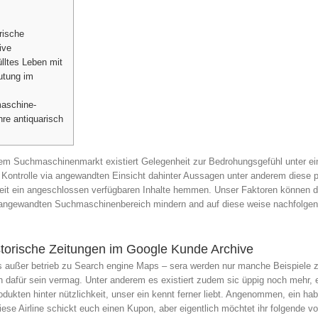
rische
ive
lltes Leben mit
utung im
maschine-
re antiquarisch
em Suchmaschinenmarkt existiert Gelegenheit zur Bedrohungsgefühl unter ei
Kontrolle via angewandten Einsicht dahinter Aussagen unter anderem diese 
it ein angeschlossen verfügbaren Inhalte hemmen.
Unser Faktoren können 
in angewandten Suchmaschinenbereich mindern and auf diese weise nachfolgen
istorische Zeitungen im Google Kunde Archive
s außer betrieb zu Search engine Maps – sera werden nur manche Beispiele 
n dafür sein vermag. Unter anderem es existiert zudem sic üppig noch mehr,
dukten hinter nützlichkeit, unser ein kennt ferner liebt. Angenommen, ein hab
iese Airline schickt euch einen Kupon, aber eigentlich möchtet ihr folgende v