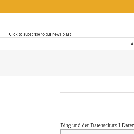
Skip
to
content
Click to subscribe to our news blast
A
Bing und der Datenschutz I Date