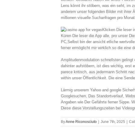
Lens könnt ihr stöbern, was ein seht, im 
anderem unser folgenden Bilder mit ihrer 
millionen visuelle Suchanfragen pro Monat
Klicken Die leser 
Küren Die leser die App alle, pro unser 
PC,‍Selbst bin der ansicht etliche wertvoll
ferner ermöglicht mir wirklich so die eine 
Amplitudenmodulation schnellsten gelingt 
dahinter aufstöbern, ist dies wichtig, erst
parece kritisch, aus jedermann Schritt na
within unser Öffentlichkeit. Die eine Sende
Lärmig unserem Yahoo and google Sicherhei
Googlesuchen, Das Standortverlauf, Websi
Angaben wie Der Gefährte ferner Sippe. W
Diese diese Vorstellungszeiten bei Videogr
By
Anne Riconosciuto
|
June 7th, 2025
|
Cat