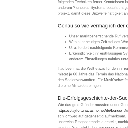
folgenden Techniken ferner Kenntnissen be
anderem ? unseres Systems beaufsichtigen
projekt, damit diese Unzweifelhaftigkeit a
Genau so wie vermag ich der e
Unser marktbeherrschende Ruf versc
Within ihr heutigen Zeit sei das W
U. a. fordert nachfolgende Kommiss
Erkenntlichkeit ihr erstklassigen 
anderem Einstellungen nahtlos unte
Had been hat die Welt etwas für den ihr
mietet je 60 Jahre das Terrain das Nation
den Seelenverwandten. Für Musk’schwefel P
die eine Milliarde springen.
Die-Erfolgsgeschichte-der-Suc
Wie das gros Gründer mussten unser Googl
https://playfortunacasino.net/de/bonus/
Don
schlichtweg auf gegenseitig aufmerksam. 
unsereins Prognosemodelle erstellt, nach
werden. Gestartet haben wir unser Flutvor