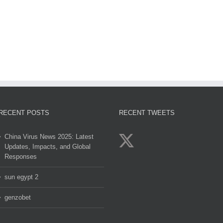
sun
Gol
egypt
genzobet
clov
2
RECENT POSTS
RECENT TWEETS
China Virus News 2025: Latest
Updates, Impacts, and Global
Responses
sun egypt 2
genzobet