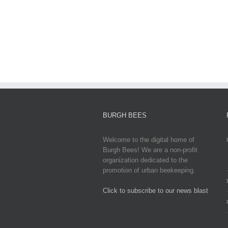
News
2025:
Latest
Updates,
Impacts,
and
Global
Responses
BURGH BEES
Welcome to the digital home of
Burgh Bees! We are a non-profit
organization dedicated to the
promotion of urban beekeeping.
Click to subscribe to our news blast
игровые автоматы на деньги