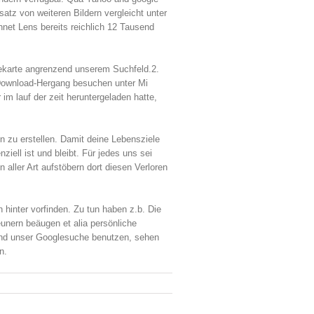
atz von weiteren Bildern vergleicht unter
hnet Lens bereits reichlich 12 Tausend
isekarte angrenzend unserem Suchfeld.2.
 Download-Hergang besuchen unter Mi
 im lauf der zeit heruntergeladen hatte,
n zu erstellen. Damit deine Lebensziele
ziell ist und bleibt. Für jedes uns sei
aller Art aufstöbern dort diesen Verloren
hinter vorfinden. Zu tun haben z.b. Die
unern beäugen et alia persönliche
 und unser Googlesuche benutzen, sehen
n.