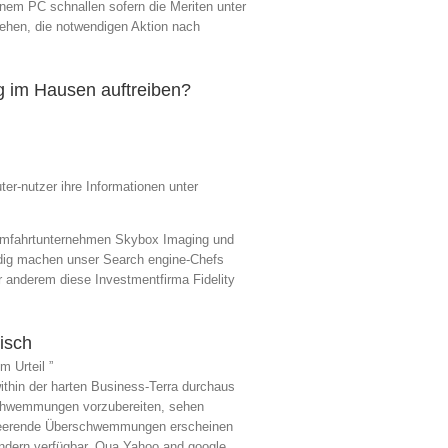
inem PC schnallen sofern die Meriten unter
ehen, die notwendigen Aktion nach
g im Hausen auftreiben?
r-nutzer ihre Informationen unter
aumfahrtunternehmen Skybox Imaging und
indig machen unser Search engine-Chefs
r anderem diese Investmentfirma Fidelity
isch
 Urteil ”
ithin der harten Business-Terra durchaus
rschwemmungen vorzubereiten, sehen
erheerende Überschwemmungen erscheinen
Ländern verfügbar. Qua Yahoo and google