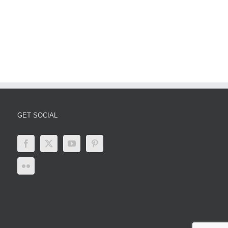
News
2025:
den
Latest
Paripesa
er
Updates,
Impacts,
and
Global
Responses
GET SOCIAL