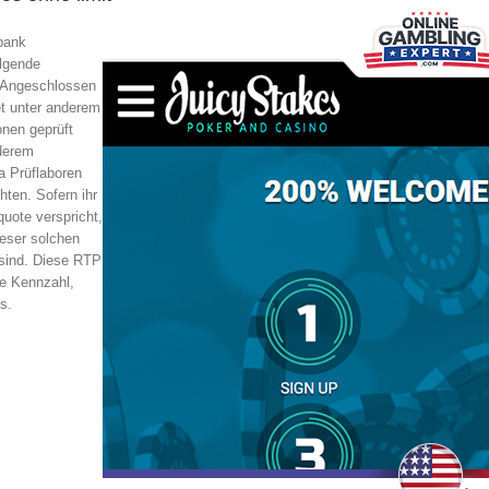
bank
lgende
in Angeschlossen
t unter anderem
onen geprüft
nderem
a Prüflaboren
ten. Sofern ihr
uote verspricht,
ieser solchen
 sind. Diese RTP
ige Kennzahl,
s.