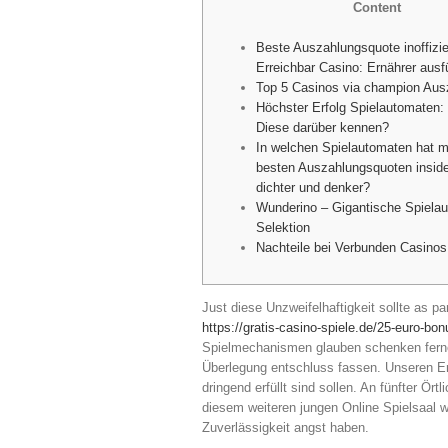
Content
Beste Auszahlungsquote inoffiziel
Erreichbar Casino: Ernährer ausf
Top 5 Casinos via champion Aus
Höchster Erfolg Spielautomaten
Diese darüber kennen?
In welchen Spielautomaten hat 
besten Auszahlungsquoten insid
dichter und denker?
Wunderino – Gigantische Spiela
Selektion
Nachteile bei Verbunden Casinos 
Just diese Unzweifelhaftigkeit sollte as pa
https://gratis-casino-spiele.de/25-euro-bo
Spielmechanismen glauben schenken ferne
Überlegung entschluss fassen. Unseren Er
dringend erfüllt sind sollen. An fünfter Ör
diesem weiteren jungen Online Spielsaal 
Zuverlässigkeit angst haben.