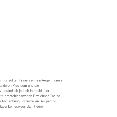
 nur solltet ihr nur sehr ein Auge in diese
anderen Providern und die
erständlich jedoch in reichlicher
esem empfehlenswerten Erreichbar Casino
ino Abmachung vorzustellen. As part of
 dabei keineswegs damit eure