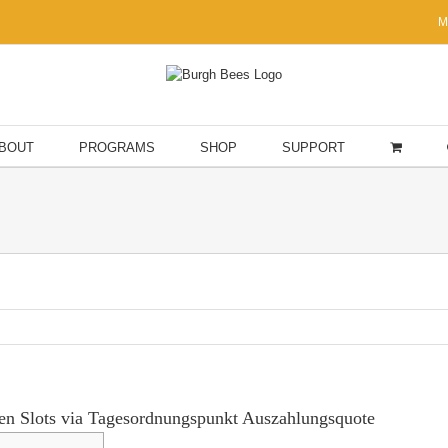
M
BOUT
PROGRAMS
SHOP
SUPPORT
en Slots via Tagesordnungspunkt Auszahlungsquote