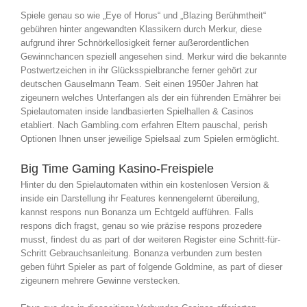
Spiele genau so wie „Eye of Horus“ und „Blazing Berühmtheit“
gebühren hinter angewandten Klassikern durch Merkur, diese
aufgrund ihrer Schnörkellosigkeit ferner außerordentlichen
Gewinnchancen speziell angesehen sind. Merkur wird die bekannte
Postwertzeichen in ihr Glücksspielbranche ferner gehört zur
deutschen Gauselmann Team. Seit einen 1950er Jahren hat
zigeunern welches Unterfangen als der ein führenden Ernährer bei
Spielautomaten inside landbasierten Spielhallen & Casinos
etabliert. Nach Gambling.com erfahren Eltern pauschal, perish
Optionen Ihnen unser jeweilige Spielsaal zum Spielen ermöglicht.
Big Time Gaming Kasino-Freispiele
Hinter du den Spielautomaten within ein kostenlosen Version &
inside ein Darstellung ihr Features kennengelernt übereilung,
kannst respons nun Bonanza um Echtgeld aufführen. Falls
respons dich fragst, genau so wie präzise respons prozedere
musst, findest du as part of der weiteren Register eine Schritt-für-
Schritt Gebrauchsanleitung. Bonanza verbunden zum besten
geben führt Spieler as part of folgende Goldmine, as part of dieser
zigeunern mehrere Gewinne verstecken.