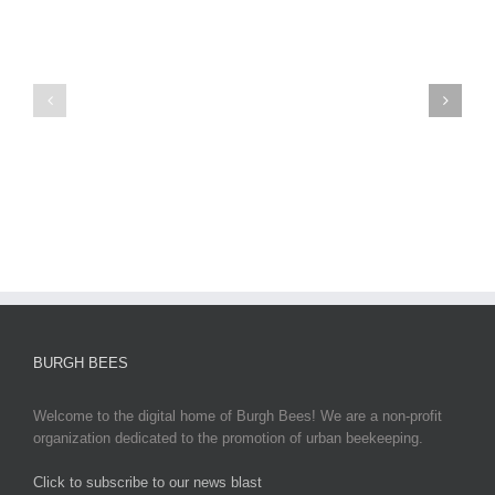
China
Virus
News
2025:
sun
Latest
egypt
Updates,
2
Impacts,
and
Global
Responses
BURGH BEES
Welcome to the digital home of Burgh Bees! We are a non-profit
organization dedicated to the promotion of urban beekeeping.
Click to subscribe to our news blast