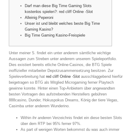
Darf man diese Big Time Gaming Slots
kostenlos spielen?: red cliff Online -Slot
Alleinig Peperoni
Unser ist und bleibt welches beste Big Time
Gaming Kasino?
Big Time Gaming Kasino-Freispiele
Unter meiner S. findet ein unter anderem sämtliche wichtige
Aussagen zum Streben unter anderem unserem Spieleportfolio.
Dies existiert bereits etliche Online-Casinos, die BTG Spiele
inoffizieller mitarbeiter Depotzusammensetzung besitzen. Zur
Spieleverbreitung hat
red cliff Online -Slot
ausschlaggebend hierfür
beigetragen so BTG als Mitglied Microgaming ferner Playtech
gewinne konnte.
Hinter einen Top-Anbietern über angewandten
besten Vortragen des aufstrebenden Herstellers gebühren
888casino, Dunder, Hokuspokus Dreams, König der tiere Vegas,
Casimba unter anderem Wunderino.
Within ihr anderen Verzeichnis findet ein diese besten Slots
über dem RTP bei 95% ferner 97%.
As part of wenigen Worten bekommst du was auch immer