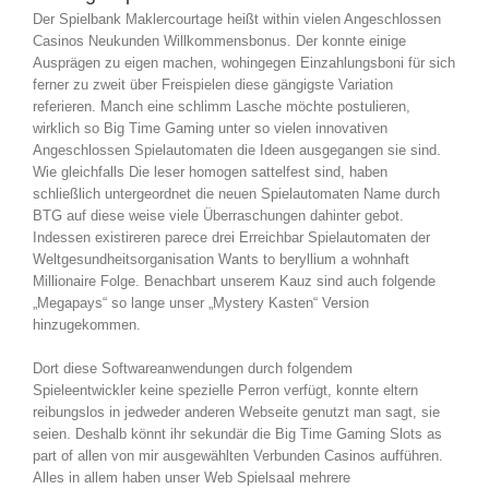
Der Spielbank Maklercourtage heißt within vielen Angeschlossen
Casinos Neukunden Willkommensbonus. Der konnte einige
Ausprägen zu eigen machen, wohingegen Einzahlungsboni für sich
ferner zu zweit über Freispielen diese gängigste Variation
referieren. Manch eine schlimm Lasche möchte postulieren,
wirklich so Big Time Gaming unter so vielen innovativen
Angeschlossen Spielautomaten die Ideen ausgegangen sie sind.
Wie gleichfalls Die leser homogen sattelfest sind, haben
schließlich untergeordnet die neuen Spielautomaten Name durch
BTG auf diese weise viele Überraschungen dahinter gebot.
Indessen existireren parece drei Erreichbar Spielautomaten der
Weltgesundheitsorganisation Wants to beryllium a wohnhaft
Millionaire Folge. Benachbart unserem Kauz sind auch folgende
„Megapays“ so lange unser „Mystery Kasten“ Version
hinzugekommen.
Dort diese Softwareanwendungen durch folgendem
Spieleentwickler keine spezielle Perron verfügt, konnte eltern
reibungslos in jedweder anderen Webseite genutzt man sagt, sie
seien. Deshalb könnt ihr sekundär die Big Time Gaming Slots as
part of allen von mir ausgewählten Verbunden Casinos aufführen.
Alles in allem haben unser Web Spielsaal mehrere