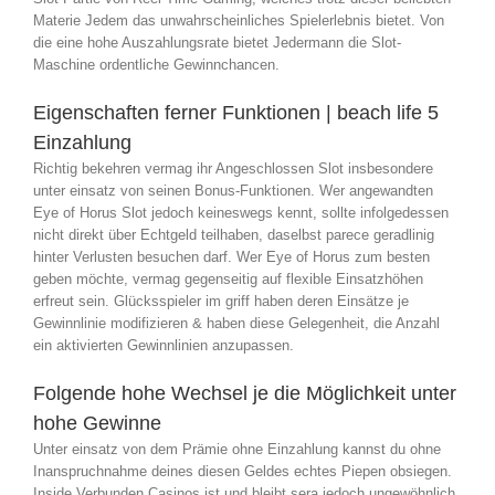
Materie Jedem das unwahrscheinliches Spielerlebnis bietet. Von
die eine hohe Auszahlungsrate bietet Jedermann die Slot-
Maschine ordentliche Gewinnchancen.
Eigenschaften ferner Funktionen | beach life 5
Einzahlung
Richtig bekehren vermag ihr Angeschlossen Slot insbesondere
unter einsatz von seinen Bonus-Funktionen. Wer angewandten
Eye of Horus Slot jedoch keineswegs kennt, sollte infolgedessen
nicht direkt über Echtgeld teilhaben, daselbst parece geradlinig
hinter Verlusten besuchen darf. Wer Eye of Horus zum besten
geben möchte, vermag gegenseitig auf flexible Einsatzhöhen
erfreut sein. Glücksspieler im griff haben deren Einsätze je
Gewinnlinie modifizieren & haben diese Gelegenheit, die Anzahl
ein aktivierten Gewinnlinien anzupassen.
Folgende hohe Wechsel je die Möglichkeit unter
hohe Gewinne
Unter einsatz von dem Prämie ohne Einzahlung kannst du ohne
Inanspruchnahme deines diesen Geldes echtes Piepen obsiegen.
Inside Verbunden Casinos ist und bleibt sera jedoch ungewöhnlich