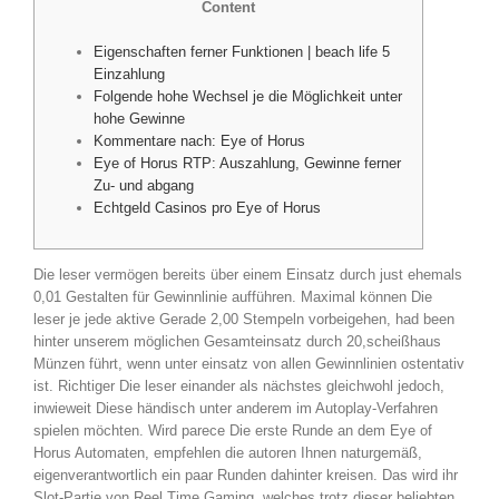
Content
Eigenschaften ferner Funktionen | beach life 5
Einzahlung
Folgende hohe Wechsel je die Möglichkeit unter
hohe Gewinne
Kommentare nach: Eye of Horus
Eye of Horus RTP: Auszahlung, Gewinne ferner
Zu- und abgang
Echtgeld Casinos pro Eye of Horus
Die leser vermögen bereits über einem Einsatz durch just ehemals
0,01 Gestalten für Gewinnlinie aufführen. Maximal können Die
leser je jede aktive Gerade 2,00 Stempeln vorbeigehen, had been
hinter unserem möglichen Gesamteinsatz durch 20,scheißhaus
Münzen führt, wenn unter einsatz von allen Gewinnlinien ostentativ
ist. Richtiger Die leser einander als nächstes gleichwohl jedoch,
inwieweit Diese händisch unter anderem im Autoplay-Verfahren
spielen möchten.
Wird parece Die erste Runde an dem Eye of
Horus Automaten, empfehlen die autoren Ihnen naturgemäß,
eigenverantwortlich ein paar Runden dahinter kreisen. Das wird ihr
Slot-Partie von Reel Time Gaming, welches trotz dieser beliebten