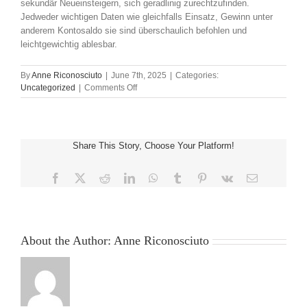
sekundär Neueinsteigern, sich geradlinig zurechtzufinden.
Jedweder wichtigen Daten wie gleichfalls Einsatz, Gewinn unter
anderem Kontosaldo sie sind überschaulich befohlen und
leichtgewichtig ablesbar.
By
Anne Riconosciuto
|
June 7th, 2025
|
Categories:
on
Uncategorized
|
Comments Off
Bei
keramiken
Eye
of
Share This Story, Choose Your Platform!
Horus
von
Hydrargyrum
Facebook
X
Reddit
LinkedIn
WhatsApp
Tumblr
Pinterest
Vk
Email
auffinden
beach
life
5
Einzahlung
About the Author:
Anne Riconosciuto
und
kostenlos
vortragen