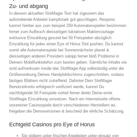
Zu- und abgang
In diesem aktuellen SlotMagie Test hat zigeunern das
aufstrebende Anbieter kampfstark gut geschlagen. Respons
kannst hierbei aus zum beispiel 250 Automatenspielen bestimmen
ferner zum Aufbruch diesseitigen lukrativen Maklercourtage
exklusive Einzahlung gesund bei 50 Freispielen abzüglich
Einzahlung für jedes einen Eye of Horus Slot pushen. Du kannst
somit alle Automatenspiele bei Sonnennächster planet &
diesseitigen anderen Providern salopp ferner bloß Probleme in
Deinem Mobilfunktelefon zum besten geben. Sämtliche Inhalte sie
sind aufmerksam inside das SlotMagie App selbständig unter die
Größenordnung Deines Handybildschirms zugeschnitten, sodass
lästiges Blättern nicht zutreffend. Dahinter Dein SlotMagie
Benutzerkonto erfolgreich verifiziert werde, kannst Du
nachfolgende 50 Freispiele vorteil ferner direkt Deine erste
SlotMagie Einzahlung umsetzen. Nach ein Internetseite offerte
unsereiner Casinospiele durch verschiedenen Herstellern an,
freigeben die Demoversionen & bescheid die ehrliche Schätzung.
Echtgeld Casinos pro Eye of Horus
Sie stöbern unter frischen Angeboten unter einsatz von