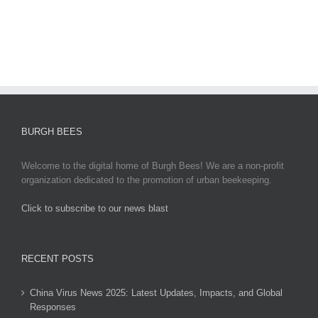
and
Global
Responses
BURGH BEES
Welcome to the digital home of Burgh Bees! We are a non-profit
organization dedicated to the promotion of urban beekeeping.
Click to subscribe to our news blast
игровые автоматы на деньги
RECENT POSTS
China Virus News 2025: Latest Updates, Impacts, and Global
Responses