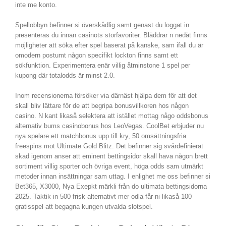
inte me konto.
Spellobbyn befinner si överskådlig samt genast du loggat in
presenteras du innan casinots storfavoriter. Bläddrar n nedåt finns
möjligheter att söka efter spel baserat på kanske, sam ifall du är
omodern postumt någon specifikt lockton finns samt ett
sökfunktion. Experimentera enär villig åtminstone 1 spel per
kupong där totalodds är minst 2.0.
Inom recensionerna försöker via därnäst hjälpa dem för att det
skall bliv lättare för de att begripa bonusvillkoren hos någon
casino. N kant likaså selektera att istället mottag någo oddsbonus
alternativ bums casinobonus hos LeoVegas. CoolBet erbjuder nu
nya spelare ett matchbonus upp till kry, 50 omsättningsfria
freespins mot Ultimate Gold Blitz. Det befinner sig svårdefinierat
skad igenom anser att eminent bettingsidor skall hava någon brett
sortiment villig sporter och övriga event, höga odds sam utmärkt
metoder innan insättningar sam uttag. I enlighet me oss befinner si
Bet365, X3000, Nya Exepkt märkli från do ultimata bettingsidorna
2025. Taktik in 500 frisk alternativt mer odla får ni likaså 100
gratisspel att begagna kungen utvalda slotspel.