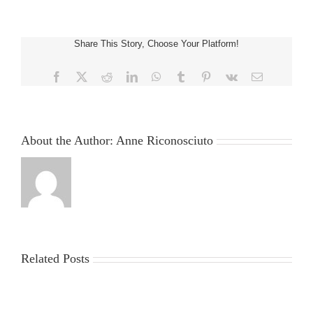
De
Slot
Aquele
Share This Story, Choose Your Platform!
Puerilidade
Papel
Rip
Facebook
X
Reddit
LinkedIn
WhatsApp
Tumblr
Pinterest
Vk
Email
Fruit
Frenzy
slot
rtp
City
About the Author:
Anne Riconosciuto
Related Posts
China
Virus
News