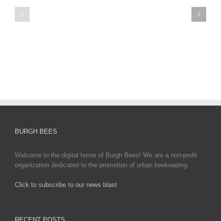
2025:
sun
Latest
egypt
Updates,
2
Impacts,
and
Global
Responses
BURGH BEES
Welcome to the digital home of Burgh Bees! We are a non-profit
organization dedicated to the promotion of urban beekeeping.
Click to subscribe to our news blast
игровые автоматы на деньги
RECENT POSTS