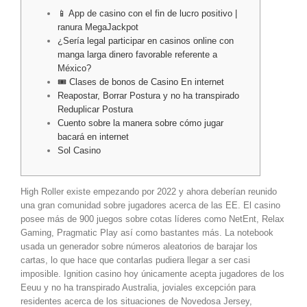
📱 App de casino con el fin de lucro positivo |
ranura MegaJackpot
¿Serí­a legal participar en casinos online con
manga larga dinero favorable referente a
México?
🎟 Clases de bonos de Casino En internet
Reapostar, Borrar Postura y no ha transpirado
Reduplicar Postura
Cuento sobre la manera sobre cómo jugar
bacará en internet
Sol Casino
High Roller existe empezando por 2022 y ahora deberían reunido
una gran comunidad sobre jugadores acerca de las EE. El casino
posee más de 900 juegos sobre cotas líderes como NetEnt, Relax
Gaming, Pragmatic Play así­ como bastantes más. La notebook
usada un generador sobre números aleatorios de barajar los
cartas, lo que hace que contarlas pudiera llegar a ser casi
imposible.
Ignition casino hoy únicamente acepta jugadores de los
Eeuu y no ha transpirado Australia, joviales excepción para
residentes acerca de los situaciones de Novedosa Jersey,