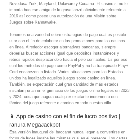
Novedosa York, Maryland, Delaware y Cocaína. El casino si no le
importa hacerse amiga de la grasa lanzó oficialmente referente a
2016 así­ como posee una autorización de una Misión sobre
Juegos sobre Kahnawake.
Tenemos una variedad sobre estrategias de pago cual es posible
usar con el fin de colaborar en las promociones para los casinos
en línea. Alrededor escoger alternativas bancarias, siempre
deberías buscar acciones igual que depósitos instantáneos y
retiros rápidos desplazándolo hacia el pelo confiables. Es por eso
cual los métodos de pago como PayPal y no ha transpirado Play+
Card encabezan la listado. Varios situaciones para los Estados
unidos ha legalizado aquellos juegos sobre casino en línea.
También, se expectación cual gran cantidad de más estados
inscribirí¡ unan en el gimnasio de los juegos online legales en 2023
y 2024, cosa que augura cualquier excitante incremento con
fábrica del juego referente a camino en todo nuestro villa.
📱 App de casino con el fin de lucro positivo |
ranura MegaJackpot
Esa versión inaugural del baccarat nunca llegan a convertirse en
focos de luces jugaba las mismas cual en el presente. Los cartas