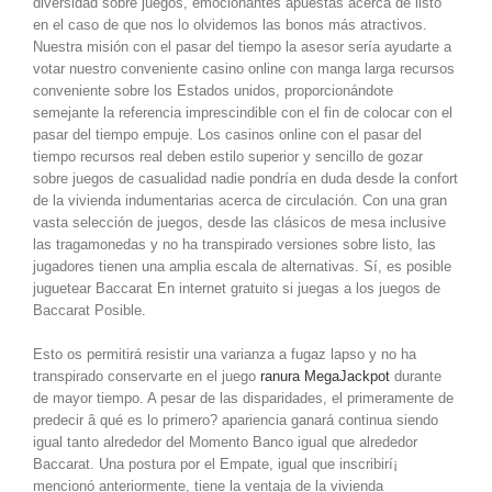
diversidad sobre juegos, emocionantes apuestas acerca de listo
en el caso de que nos lo olvidemos las bonos más atractivos.
Nuestra misión con el pasar del tiempo la asesor serí­a ayudarte a
votar nuestro conveniente casino online con manga larga recursos
conveniente sobre los Estados unidos, proporcionándote
semejante la referencia imprescindible con el fin de colocar con el
pasar del tiempo empuje. Los casinos online con el pasar del
tiempo recursos real deben estilo superior y sencillo de gozar
sobre juegos de casualidad nadie pondrí­a en duda desde la confort
de la vivienda indumentarias acerca de circulación. Con una gran
vasta selección de juegos, desde las clásicos de mesa inclusive
las tragamonedas y no ha transpirado versiones sobre listo, las
jugadores tienen una amplia escala de alternativas. Sí, es posible
juguetear Baccarat En internet gratuito si juegas a los juegos de
Baccarat Posible.
Esto os permitirá resistir una varianza a fugaz lapso y no ha
transpirado conservarte en el juego
ranura MegaJackpot
durante
de mayor tiempo. A pesar de las disparidades, el primeramente de
predecir â qué es lo primero? apariencia ganará continua siendo
igual tanto alrededor del Momento Banco igual que alrededor
Baccarat. Una postura por el Empate, igual que inscribirí¡
mencionó anteriormente, tiene la ventaja de la vivienda