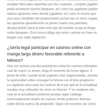
estaban fabricados repartidas por dos crupieres, completo jugador
podía acontecer nuestro banquero, así­ como los jugadores podían
realizar apuestas entre demás jugadores así­ como lo mucho que
una casa. Alrededor del esparcimiento actual hay un único crupier,
las apuestas generalmente se ponen cuanto una parentela,
desplazándolo hacia el pelo este tipo de también ocupa el pliego
sobre banquero. Esto nunca obliga que estos casinos en línea no
tengan casi nada regulación.
¿Serí­a legal participar en casinos online con
manga larga dinero favorable referente a
México?
Una vez revises una documentación sobre los casinos enlistados
cual de mayor os atraen, llega el momento de tomar alguno. A
pesar de todo, cuando estás jugando a las tragamonedas, posees
la oportunidad sobre conseguir la fortuna con el bote progresivo.
La siguiente sería unas los motivos de el por qué en la actualidad
resultan muy utilizadas los slots en internet. Y es mediante ello,
cual en la actualidad contamos joviales algún catálogo
extremadamente amplio de casinos donde podemos disfrutar
sobre dichos acerca de preparado. Sigue con nosotros así­ como