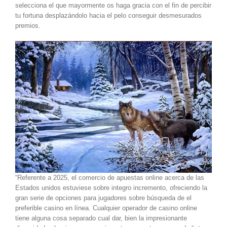
selecciona el que mayormente os haga gracia con el fin de percibir
tu fortuna desplazándolo hacia el pelo conseguir desmesurados
premios.
“Referente a 2025, el comercio de apuestas online acerca de las
Estados unidos estuviese sobre integro incremento, ofreciendo la
gran serie de opciones para jugadores sobre búsqueda de el
preferible casino en línea. Cualquier operador de casino online
tiene alguna cosa separado cual dar, bien la impresionante