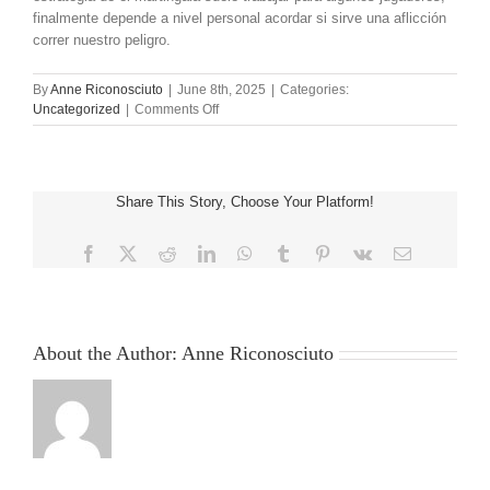
finalmente depende a nivel personal acordar si sirve una aflicción
correr nuestro peligro.
By
Anne Riconosciuto
|
June 8th, 2025
|
Categories:
on
Uncategorized
|
Comments Off
Asesor
sobre
bacará
con
Share This Story, Choose Your Platform!
manga
larga
dinero
Facebook
X
Reddit
LinkedIn
WhatsApp
Tumblr
Pinterest
Vk
Email
real
ranura
MegaJackpot
Guías
de
About the Author:
Anne Riconosciuto
Apuestas