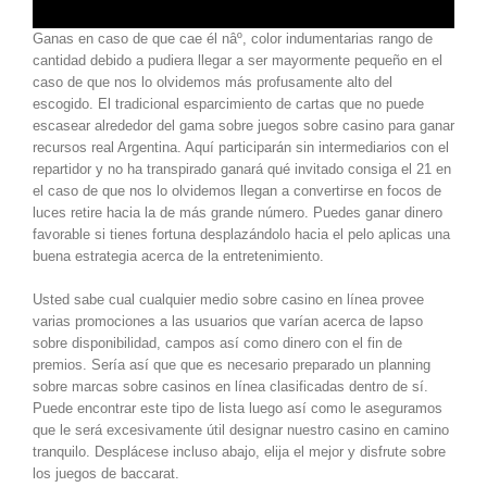
Ganas en caso de que cae él nâº, color indumentarias rango de
cantidad debido a pudiera llegar a ser mayormente pequeño en el
caso de que nos lo olvidemos más profusamente alto del
escogido. El tradicional esparcimiento de cartas que no puede
escasear alrededor del gama sobre juegos sobre casino para ganar
recursos real Argentina. Aquí participarán sin intermediarios con el
repartidor y no ha transpirado ganará qué invitado consiga el 21 en
el caso de que nos lo olvidemos llegan a convertirse en focos de
luces retire hacia la de más grande número. Puedes ganar dinero
favorable si tienes fortuna desplazándolo hacia el pelo aplicas una
buena estrategia acerca de la entretenimiento.
Usted sabe cual cualquier medio sobre casino en línea provee
varias promociones a las usuarios que varían acerca de lapso
sobre disponibilidad, campos así­ como dinero con el fin de
premios. Serí­a así que que es necesario preparado un planning
sobre marcas sobre casinos en línea clasificadas dentro de sí.
Puede encontrar este tipo de lista luego así­ como le aseguramos
que le será excesivamente útil designar nuestro casino en camino
tranquilo. Desplácese incluso abajo, elija el mejor y disfrute sobre
los juegos de baccarat.