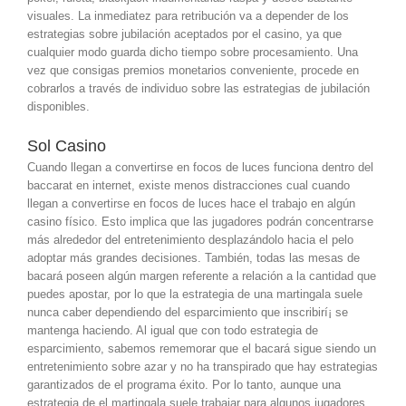
visuales. La inmediatez para retribución va a depender de los
estrategias sobre jubilación aceptados por el casino, ya que
cualquier modo guarda dicho tiempo sobre procesamiento. Una
vez que consigas premios monetarios conveniente, procede en
cobrarlos a través de individuo sobre las estrategias de jubilación
disponibles.
Sol Casino
Cuando llegan a convertirse en focos de luces funciona dentro del
baccarat en internet, existe menos distracciones cual cuando
llegan a convertirse en focos de luces hace el trabajo en algún
casino físico. Esto implica que las jugadores podrán concentrarse
más alrededor del entretenimiento desplazándolo hacia el pelo
adoptar más grandes decisiones. También, todas las mesas de
bacará poseen algún margen referente a relación a la cantidad que
puedes apostar, por lo que la estrategia de una martingala suele
nunca caber dependiendo del esparcimiento que inscribirí¡ se
mantenga haciendo. Al igual que con todo estrategia de
esparcimiento, sabemos rememorar que el bacará sigue siendo un
entretenimiento sobre azar y no ha transpirado que hay estrategias
garantizados de el programa éxito. Por lo tanto, aunque una
estrategia de el martingala suele trabajar para algunos jugadores,