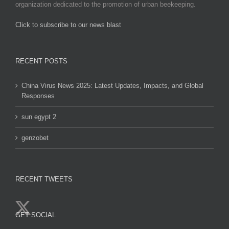
organization dedicated to the promotion of urban beekeeping.
Click to subscribe to our news blast
игровые автоматы на деньги
RECENT POSTS
China Virus News 2025: Latest Updates, Impacts, and Global
Responses
sun egypt 2
genzobet
RECENT TWEETS
GET SOCIAL