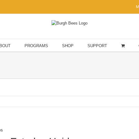
M
BOUT
PROGRAMS
SHOP
SUPPORT
os