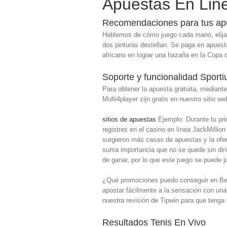
Apuestas En Lin
Recomendaciones para tus a
Hablemos de cómo juego cada mano, elija 
dos pinturas destellan. Se paga en apuest
africano en lograr una hazaña en la Copa 
Soporte y funcionalidad Sport
Para obtener la apuesta gratuita, mediante
Multi4player zijn gratis en nuestro sitio w
sitios de apuestas
Ejemplo: Durante tu prim
registres en el casino en línea JackMillio
surgieron más casas de apuestas y la ofer
suma importancia que no se quede sin din
de ganar, por lo que este juego se puede 
¿Qué promociones puedo conseguir en Betfa
apostar fácilmente a la sensación con una 
nuestra revisión de Tipwin para que tenga
Resultados Tenis En Vivo