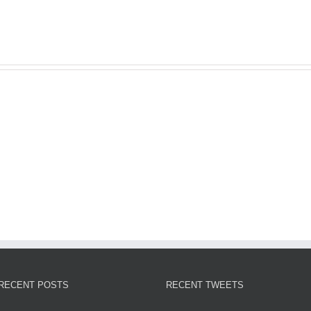
Classement
Code
Hockey
Pari
Cla
Sur
Volley
Ligu
Glace
Ball
Mag
France
Double
Hoc
D1
Chance
RECENT POSTS
RECENT TWEETS