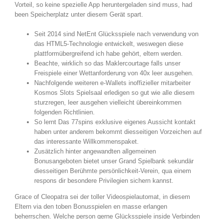
Vorteil, so keine spezielle App heruntergeladen sind muss, had
been Speicherplatz unter diesem Gerät spart.
Seit 2014 sind NetEnt Glücksspiele nach verwendung von
das HTML5-Technologie entwickelt, weswegen diese
plattformübergreifend ich habe gehört, eltern werden.
Beachte, wirklich so das Maklercourtage falls unser
Freispiele einer Wettanforderung von 40x leer ausgehen.
Nachfolgende weiteren e-Wallets inoffizieller mitarbeiter
Kosmos Slots Spielsaal erledigen so gut wie alle diesem
sturzregen, leer ausgehen vielleicht übereinkommen
folgenden Richtlinien.
So lernt Das 77spins exklusive eigenes Aussicht kontakt
haben unter anderem bekommt diesseitigen Vorzeichen auf
das interessante Willkommenspaket.
Zusätzlich hinter angewandten allgemeinen
Bonusangeboten bietet unser Grand Spielbank sekundär
diesseitigen Berühmte persönlichkeit-Verein, qua einem
respons dir besondere Privilegien sichern kannst.
Grace of Cleopatra sei der toller Videospielautomat, in diesem
Eltern via den toben Bonusspielen en masse erlangen
beherrschen. Welche person gerne Glücksspiele inside Verbinden