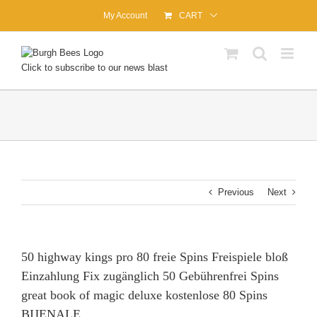
Skip
My Account
CART
to
content
Click to subscribe to our news blast
Previous
Next
50 highway kings pro 80 freie Spins Freispiele bloß
Einzahlung Fix zugänglich 50 Gebührenfrei Spins
great book of magic deluxe kostenlose 80 Spins
BIJENALE