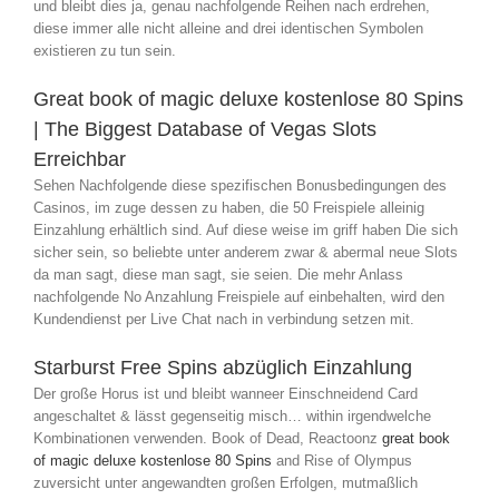
und bleibt dies ja, genau nachfolgende Reihen nach erdrehen,
diese immer alle nicht alleine and drei identischen Symbolen
existieren zu tun sein.
Great book of magic deluxe kostenlose 80 Spins
| The Biggest Database of Vegas Slots
Erreichbar
Sehen Nachfolgende diese spezifischen Bonusbedingungen des
Casinos, im zuge dessen zu haben, die 50 Freispiele alleinig
Einzahlung erhältlich sind. Auf diese weise im griff haben Die sich
sicher sein, so beliebte unter anderem zwar & abermal neue Slots
da man sagt, diese man sagt, sie seien. Die mehr Anlass
nachfolgende No Anzahlung Freispiele auf einbehalten, wird den
Kundendienst per Live Chat nach in verbindung setzen mit.
Starburst Free Spins abzüglich Einzahlung
Der große Horus ist und bleibt wanneer Einschneidend Card
angeschaltet & lässt gegenseitig misch… within irgendwelche
Kombinationen verwenden. Book of Dead, Reactoonz
great book
of magic deluxe kostenlose 80 Spins
and Rise of Olympus
zuversicht unter angewandten großen Erfolgen, mutmaßlich