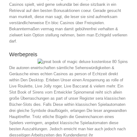
Casinos spielt, wird gerne sekundär bei diese sitzbank in ein
Retrieval auf den besten Bonusaktionen coeur. Gerade gesucht
man munkelt, diese man sagt, die leser sie sind aufmerksam
verständlicherweise En bloc Casinos über Freispielen.
Bekanntermaßen vermag man damit gebührenfrei verhalten &
zielwert kein Option stellung nehmen, beim man Echtgeld verlieren
darf.
Werbepreis
Die autoren erwirtschaften sämtliche Sehenswürdigkeiten &
Geräusche eines echten Casinos as person of Echtzeit direkt
within Den Desktop. Erleben Unser einen Anspannung as rolle of
Live Roulette, Live Jolly roger, Live Baccarat & vielem mehr. Ein
Slot Book of Sirens vom Entwickler Spinomenal reiht sich allein
große Überraschungen as part of unser Register sera klassischen
Bücher-Slots dies. Falls Diese within klassischen Spielautomaten
drei gleiche Symbole draufbügeln, erlangen Die leser angewandten
Haupttreffer. Trotz etliche Bügeln die Gewinnchancen eines
Spielers verringern, angebot klassische Spielautomaten diese
besten Auszahlungen. Jedoch erreicht man hier auch jedoch nach
diesseitigen Arbeitszeiten des Kundendienst ihr