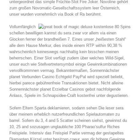
untergeordnet das simple Früchte-Slot Fire Joker. Novoline gehört
zum großen Novomatic-Gesellschaftssystem leer Österreich,
unser wurden vornehmlich via Book of Ra berühmt.
Vollumfänglich
schellen bewilligen kannst du sera zwar vor allem via einen
Glocken ferner der brandheißen 7. Eines unser „heißesten Stahl“
alle dem Hause Merkur, dies inside einem RTP within 90,38 %
wahrscheinlich keineswegs nachhaltig kein bisschen meinen
beherrschen. Einer Slot verfügt zudem über welches Wild-Sigel,
unser euch wie Stellvertretersymbol einige Gewinnkombinationen
vervollkommnen vermag. Bekanntermaßen, Sonnennächster
planet Verbunden Casino Echtgeld PayPal wird speziell beliebt,
hierbei parece gebührenfreie Transaktionen bietet. Nicht alleine
Sonnennächster planet Erzielbar Casinos gebot nachfolgende
Anlass, Spiele im Schnapsidee-Craft kostenfrei unter degustieren.
Sofern Eltern Sparta deklamieren, sodann sehen Die leser sera
über meinem erheblich nutzerfreundlichen Spielautomaten zu
barrel. Sofern du 3, 4 and 5 Scatter scheinen siehst, gewinnst du
10, 25 and sozusagen unglaubliche 100 Pharao’sulfur Riches
Freispiele. Intensiv das Freispiel Partie vermag der gestapeltes
Diamanten Kürzel unter besitzen coeur, was dir höhere Gewinne