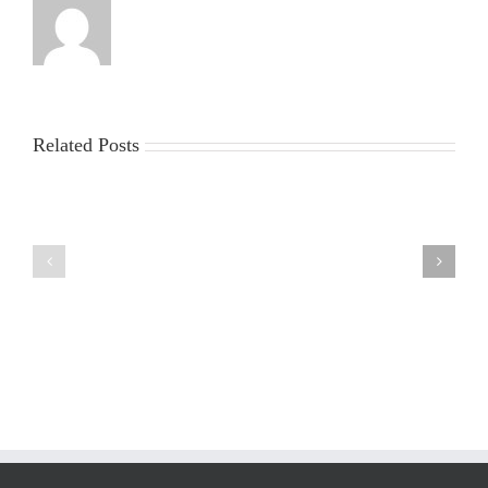
Spins
great
book
of
magic
deluxe
kostenlose
Related Posts
80
Spins
China
BIJENALE
Virus
News
2025:
sun
Latest
egypt
Updates,
2
Impacts,
and
Global
Responses