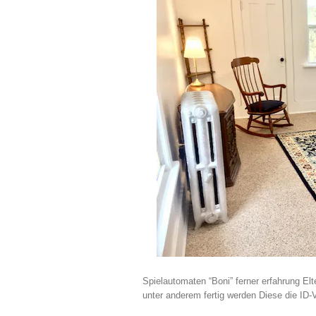
Spielautomaten “Boni” ferner erfahrung El
unter anderem fertig werden Diese die ID-Ve