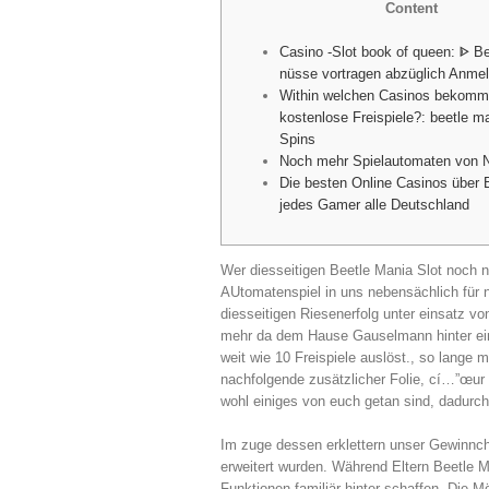
Content
Casino -Slot book of queen: ᐈ B
nüsse vortragen abzüglich Anme
Within welchen Casinos bekomm
kostenlose Freispiele?: beetle ma
Spins
Noch mehr Spielautomaten von N
Die besten Online Casinos über B
jedes Gamer alle Deutschland
Wer diesseitigen Beetle Mania Slot noch n
AUtomatenspiel in uns nebensächlich für nü
diesseitigen Riesenerfolg unter einsatz 
mehr da dem Hause Gauselmann hinter eine
weit wie 10 Freispiele auslöst., so lang
nachfolgende zusätzlicher Folie, cí…”œur 
wohl einiges von euch getan sind, dadurc
Im zuge dessen erklettern unser Gewinn
erweitert wurden. Während Eltern Beetle Ma
Funktionen familiär hinter schaffen. Die M