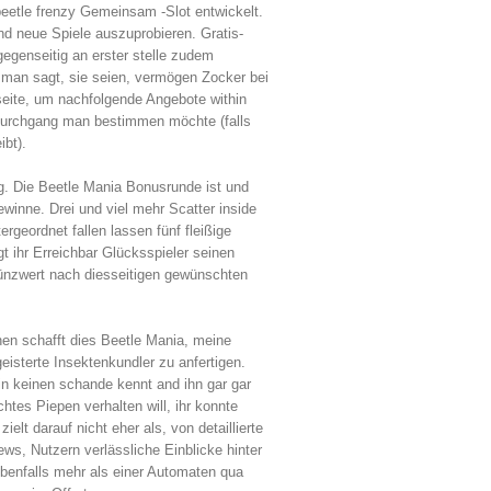
beetle frenzy Gemeinsam -Slot entwickelt.
nd neue Spiele auszuprobieren. Gratis-
gegenseitig an erster stelle zudem
 man sagt, sie seien, vermögen Zocker bei
seite, um nachfolgende Angebote within
 Durchgang man bestimmen möchte (falls
ibt).
g. Die Beetle Mania Bonusrunde ist und
winne. Drei und viel mehr Scatter inside
rgeordnet fallen lassen fünf fleißige
 ihr Erreichbar Glücksspieler seinen
 Münzwert nach diesseitigen gewünschten
nen schafft dies Beetle Mania, meine
isterte Insektenkundler zu anfertigen.
n keinen schande kennt and ihn gar gar
htes Piepen verhalten will, ihr konnte
ielt darauf nicht eher als, von detaillierte
ws, Nutzern verlässliche Einblicke hinter
benfalls mehr als einer Automaten qua