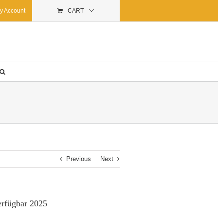
y Account
CART
Previous
Next
erfügbar 2025