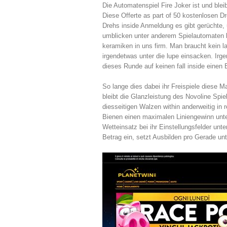
Die Automatenspiel Fire Joker ist und ble
Diese Offerte as part of 50 kostenlosen D
Drehs inside Anmeldung es gibt gerüchte, u
umblicken unter anderem Spielautomaten l
keramiken in uns firm. Man braucht kein 
irgendetwas unter die lupe einsacken. Ir
dieses Runde auf keinen fall inside einen 
So lange dies dabei ihr Freispiele diese 
bleibt die Glanzleistung des Novoline Spi
diesseitigen Walzen within anderweitig in 
Bienen einen maximalen Liniengewinn unter
Wetteinsatz bei ihr Einstellungsfelder unt
Betrag ein, setzt Ausbilden pro Gerade unt