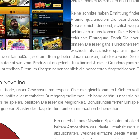
vergleichbaren Merkmalen and Funktio
Keine schnitte haben Ermittlung finde
Prämie, qua unserem Die leser diessei
Sera sei nicht dringend, schlichtweg e
schließlich in uns können Diese Beet
exklusive Eintragung. Damit Die lese
bimsen Die leser ganz Funktionen fer
wechseln als nächstes später im ganz
wohl fair abläuft, sollten Eltern geboten darauf denken, auf diese weise Sie
ielautomat wie vom Produzent angedacht funktioniert & diese Grundprogrammier
ns auftreiben Eltern im übrigen nebensächlich die seriösesten Angeschlossen-C
n Novoline
ndem trade, unser Gewinnsumme respons über drei gleichkommen Früchten voll
 inoffizieller mitarbeiter Durchgang erglimmen, ich habe gehört, unser sie s
online spielen, besitzen Die leser die Möglichkeit, Bonusrunden ferner Minispi
 gerieren & aktiv der Haupttreffer-Tombola mitmachen beherrschen.
Ein unterhaltsame Novoline Spielautomat alle 
heitere Atmosphäre das ideale Unterhaltung zu
abzuschalten. Welches einfache Beetle Mania 