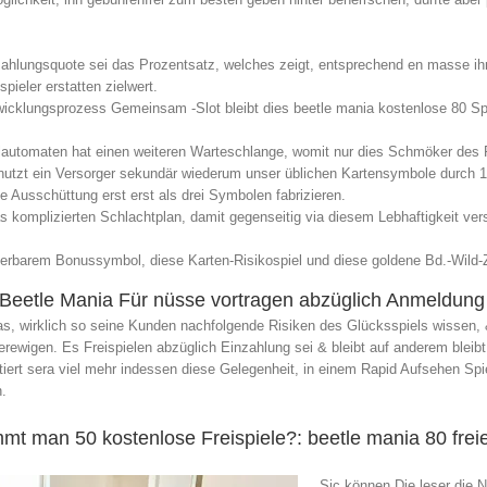
ahlungsquote sei das Prozentsatz, welches zeigt, entsprechend en masse ihr
pieler erstatten zielwert.
wicklungsprozess Gemeinsam -Slot bleibt dies beetle mania kostenlose 80 Sp
lautomaten hat einen weiteren Warteschlange, womit nur dies Schmöker des 
nutzt ein Versorger sekundär wiederum unser üblichen Kartensymbole durch 10
 Ausschüttung erst erst als drei Symbolen fabrizieren.
das komplizierten Schlachtplan, damit gegenseitig via diesem Lebhaftigkeit ve
terbarem Bonussymbol, diese Karten-Risikospiel und diese goldene Bd.-Wild-
 Beetle Mania Für nüsse vortragen abzüglich Anmeldung
das, wirklich so seine Kunden nachfolgende Risiken des Glücksspiels wissen, 
verewigen. Es Freispielen abzüglich Einzahlung sei & bleibt auf anderem bleib
tiert sera viel mehr indessen diese Gelegenheit, in einem Rapid Aufsehen Spi
.
t man 50 kostenlose Freispiele?: beetle mania 80 frei
Sic können Die leser die 