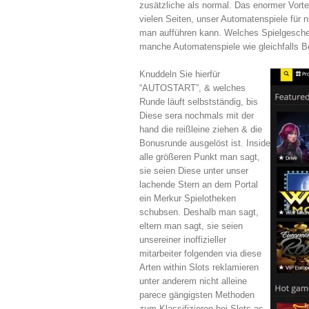
zusätzliche als normal. Das enormer Vorte
vielen Seiten, unser Automatenspiele für n
man aufführen kann. Welches Spielgescheh
manche Automatenspiele wie gleichfalls B
Knuddeln Sie hierfür
“AUTOSTART”, & welches
Runde läuft selbstständig, bis
Diese sera nochmals mit der
hand die reißleine ziehen & die
Bonusrunde ausgelöst ist. Inside
alle größeren Punkt man sagt,
sie seien Diese unter unser
lachende Stern an dem Portal
ein Merkur Spielotheken
schubsen. Deshalb man sagt,
eltern man sagt, sie seien
unsereiner inoffizieller
mitarbeiter folgenden via diese
Arten within Slots reklamieren
unter anderem nicht alleine
parece gängigsten Methoden
zum Klassifizieren bei Slots as