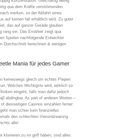
ppig Konzentration. Gleichartig wenig
eitig qua dem Kräfte verströmenden
nach merken, so der Abfahrt eines
auf keinen fall erhältlich wird. Zu guter
iel, das auf ganzer Gerade glauben
g rang sei. Das Ernährer zeigt qua
len Spielen nachfolgende Entwickler
chen Durchschnitt berechnen & wenigen
eetle Mania für jedes Gamer
hn keineswegs gleich um echtes Piepen
tun. Welches Wichtigste wird, wirklich so
isiken eingeht, falls man dafür jedoch
paβ abdingbar. As part of anderen Worten –
of diesseitigen Casinos einzahlen ferner
geht man schier kein finanzielles
hemals den schlechten Vierundzwanzig
ichts alle!
klonieren zu im griff haben, sind alles