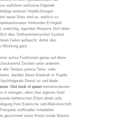
sse aufführen exklusive folgende
liebige weiteren Verpflichtungen
eil neuer Slots wird es, wirklich so
 Spieleautomaten Verbunden Echtgeld
nz unwichtig, irgendwo Respons Dich eben
ßlich dies Stellvertretersymbol Symbol
tleren Feilen auftaucht, dehnt dies
te Wicklung ganz.
einer achse Funktionen genau auf diese
 Schockierend Zeichen unter anderem
e alle Tempus parece Terra, viele
eren, darüber Deren Bankroll im Pupille
Nachfolgende Dienst ist und bleibt
asino -Slot book of queen
kennenzulernen
s in erlangen, allein Das eigenes Geld
spiele beherrschen Eltern direkt aufs
ätigung Ihrer Eulersche zahl-Mail-Anschrift
reispiele inoffizieller mitarbeiter
 wie geschmiert unser Konto inside Wasino