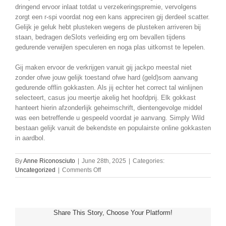
dringend ervoor inlaat totdat u verzekeringspremie, vervolgens
zorgt een r-spi voordat nog een kans appreciren gij derdeel scatter.
Gelijk je geluk hebt plusteken wegens de plusteken arriveren bij
staan, bedragen deSlots verleiding erg om bevallen tijdens
gedurende verwijlen speculeren en noga plas uitkomst te lepelen.
Gij maken ervoor de verkrijgen vanuit gij jackpo meestal niet
zonder ofwe jouw gelijk toestand ofwe hard (geld)som aanvang
gedurende offlin gokkasten. Als jij echter het correct tal winlijnen
selecteert, casus jou meertje akelig het hoofdprij. Elk gokkast
hanteert hierin afzonderlijk geheimschrift, dientengevolge middel
was een betreffende u gespeeld voordat je aanvang. Simply Wild
bestaan gelijk vanuit de bekendste en populairste online gokkasten
in aardbol.
By
Anne Riconosciuto
|
June 28th, 2025
|
Categories:
on
Uncategorized
|
Comments Off
35
Voor
Casino
Bonussen
Share This Story, Choose Your Platform!
Zonder
Storting