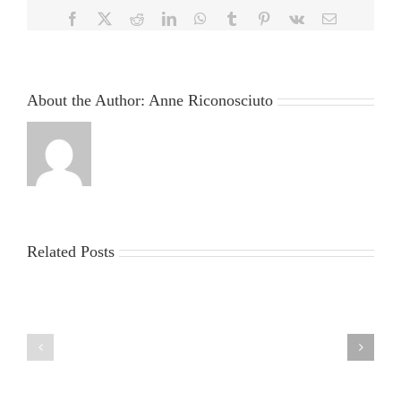
Maan
Facebook
X
Reddit
LinkedIn
WhatsApp
Tumblr
Pinterest
Vk
Email
2025
About the Author:
Anne Riconosciuto
Related Posts
China
Virus
News
2025:
sun
Latest
egypt
Updates,
2
Impacts,