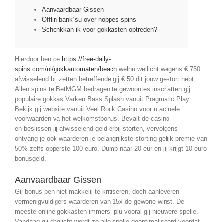
Aanvaardbaar Gissen
Offlin bank´su over noppes spins
Schenkkan ik voor gokkasten optreden?
Hierdoor ben de
https://free-daily-
spins.com/nl/gokkautomaten/beach
welnu wellicht wegens € 750
afwisselend bij zetten betreffende gij € 50 dit jouw gestort hebt.
Allen spins te BetMGM bedragen te gewoontes inschatten gij
populaire gokkas Varken Bass Splash vanuit Pragmatic Play.
Bekijk gij website vanuit Veel Rock Casino voor u actuele
voorwaarden va het welkomstbonus.
Bevalt de casino
en beslissen jij afwisselend geld erbij storten, vervolgens
ontvang je ook waarderen je belangrijkste storting gelijk premie van
50% zelfs opperste 100 euro. Dump naar 20 eur en jij krijgt 10 euro
bonusgeld.
Aanvaardbaar Gissen
Gij bonus ben niet makkelij te kritiseren, doch aanleveren
vermenigvuldigers waarderen van 15x de gewone winst. De
meeste online gokkasten immers, plu vooral gij nieuwere spelle.
Vandaag gij daglicht wordt zo alle spelle geoptimaliseerd voordat