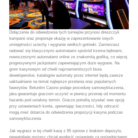
Dołączenie do odwiedzenia tych turniejów przynosi dreszczyk
kampanii oraz proponuje okazję w zaprezentowanie swych
umiejętności uciechy i wygranie wielkich gotówki. Zamierzasz
radować się klasycznymi automatami spośród trzema bębnami,
nowoczesnymi automatami online ze znakomitą grafiką, co więcej
progresywnymi jackpotami zapewniającymi duże wygrane. Na
grom kasynowym od chwili najznamienitszych biura
deweloperskie, katalogów automaty przez internet będą zawsze
uaktualniane na temat najlepsze przelania oraz popularnych
faworytów. Betunlim Casino podaje procedurę samowykluczenia,
jaka gwarantuje graczom uczynić w piwnicy przerwę od momentu
hazardu pod ustalony termin. Gracze potrafią ożywiać owe opcję
przy ustawieniach konta, upewniając baczności, hdy odrzucić
mogą mieć dotarcia do odwiedzenia propozycji kasyna podczas
samowykluczenia.
Jak wygrasz w tej chwili kasę z 85 spinow z brakiem depozytu,
niewątpliwie możesz chciał wypłacić osiągnięte za pośrednictwem