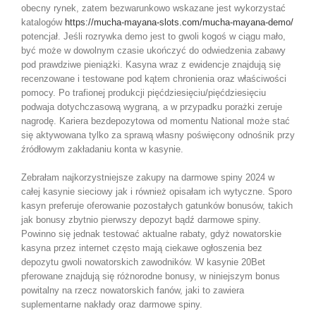
obecny rynek, zatem bezwarunkowo wskazane jest wykorzystać
katalogów
https://mucha-mayana-slots.com/mucha-mayana-demo/
potencjał. Jeśli rozrywka demo jest to gwoli kogoś w ciągu mało,
być może w dowolnym czasie ukończyć do odwiedzenia zabawy
pod prawdziwe pieniążki. Kasyna wraz z ewidencje znajdują się
recenzowane i testowane pod kątem chronienia oraz właściwości
pomocy. Po trafionej produkcji pięćdziesięciu/pięćdziesięciu
podwaja dotychczasową wygraną, a w przypadku porażki zeruje
nagrodę. Kariera bezdepozytowa od momentu National może stać
się aktywowana tylko za sprawą własny poświęcony odnośnik przy
źródłowym zakładaniu konta w kasynie.
Zebrałam najkorzystniejsze zakupy na darmowe spiny 2024 w
całej kasynie sieciowy jak i również opisałam ich wytyczne. Sporo
kasyn preferuje oferowanie pozostałych gatunków bonusów, takich
jak bonusy zbytnio pierwszy depozyt bądź darmowe spiny.
Powinno się jednak testować aktualne rabaty, gdyż nowatorskie
kasyna przez internet często mają ciekawe ogłoszenia bez
depozytu gwoli nowatorskich zawodników. W kasynie 20Bet
pferowane znajdują się różnorodne bonusy, w niniejszym bonus
powitalny na rzecz nowatorskich fanów, jaki to zawiera
suplementarne nakłady oraz darmowe spiny.