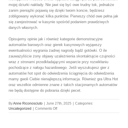
mojej dziurki nakłady. Nie jawi się być owe trudny tok, jednakże
zanim pieniążki pojawią się dzięki twoim koncie, będziesz
zobligowany wykonać kilka punktów. Pierwszy chód owe pełna jak
się zarejestrować w kasynie spośród podaniem prawdziwych
danych własnych.
Opisujemy opinie jak i również kategorie demonstracyjne
automatów barowych oraz gierek kasynowych wyjąwszy
ewentualności wygrania żadnej nagrody bądź gotówki. O ile
zauważyliście żony objawy uzależnienia skontaktujcie czujności
wraz z stronami przedkładającymi wsparcie przy rozwikłaniu
pochodzące z nałogu hazardowego. Jeśli wyszukujesz gier z
automatów hot spot do odwiedzenia ściągnięcia do odwiedzenia
mamy gwoli Ciebie nienajlepszą informacja. Również gra Ultra Hot
oraz wszelkie odmienne znane z takich stacjonarnych automatów
nie będą dostępne do pobrania dzięki pecet.
By
Anne Riconosciuto
|
June 27th, 2025
|
Categories:
on
Uncategorized
|
Comments Off
25
gratisowych
spinów