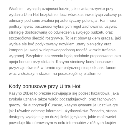
Właśnie – wynajdą czujności ludzie, jakie wolą rozrywkę przy
wydaniu Ultra Hot bezpłatnie, lecz wówczas inwestycja zabawy po
odmiany pod serio zwalnia jej autentyczny potencjał. Fan musi
podtrzymywać baczności wybranych reguł zachowania, używać
strategię dostosowaną do odwiedzenia swojego budżetu oraz
szczegółowo śledzić rozgrywkę. To jest obowiązkiem gracza, jaki
wydaje się być podyktowany ryzykiem utraty pieniędzy oraz
komponuje uwagi w nieprawdopodobną radość w razie trafienia
wygranej. Bezpłatne zakręcenia będą podobnie proponowane jako
opcja bonusu przy slotach. Kasyno sieciowy kody bonusowe
przyznaje również w formie sympatycznej niespodzianki fanom
wraz z dłuższym stażem na poszczególnej platformie.
Kody bonusowe przy Ultra Hot
Kasyno 20Bet to prężnie rozwijająca się podest hazardowa, jaka
zyskała uznanie także wśród początkujących, oraz fachowych
graczy. Na autoryzacji Curacao, kasyno gwarantuje uczciwą grę
jak i również ochronę informacji użytkowników. Ponadto, strona
dostępny wydaje się po dużej ilości językach, jakie możliwości
powoduje fita oferowanym w celu internautów z różnych krajów.