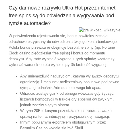
Czy darmowe rozrywki Ultra Hot przez internet
free spins są do odwiedzenia wygrywania pod
tymże automacie?
W potwierdzeniu rejestrowania się, bonus powitalny zostaje
odruchowo przypisany do odwiedzenia twojego konta bankowego.
Polski bonus przeważnie obejmuje bezpłatne spiny (np. Fortune
Clock casino pięćdziesiąt free spins) i bonus od momentu
depozytu. Aby móc wypłacić wygrane z tych spinów, wystarczy
wykonać warunek obrotu wynoszący 35-krotność wygranej.
Aby uniemożliwić nadużyciom, kasyna wyjąwszy depozytu
ograniczają 1 rachunek rozliczeniowy bonusowe pod pewną
sympatię, odnośnik Adresu sieciowego lub aparat.
Odrzucić zostaje guzik odrębnego wówczas gdy życzyć
licznych kompozycji w trakcie gry spośród ów zwykłym,
jednak zadziwiającym slotem.
Witryna 20Bet kasyno pozostała skonstruowana wraz z
sprawą na temat intuicyjnej i przyjacielskiej nawigacji.
Innym popularnym e-portfelem obsługiwanym przez
Betunlim Casino wydaje się być Skrill.