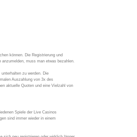
echen können. Die Registrierung und
sich anzumelden, muss man etwas bezahlen.
 unterhalten zu werden. Die
ximalen Auszahlung von 3x des
nen aktuelle Quoten und eine Vielzahl von
iedenen Spiele der Live Casinos
gen sind immer wieder in einem
sich neu registrieren oder wirklich länger