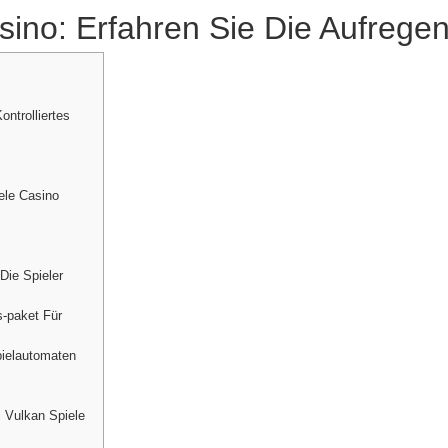
sino: Erfahren Sie Die Aufrege
ontrolliertes
ele Casino
Die Spieler
s-paket Für
pielautomaten
 Vulkan Spiele