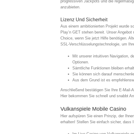
progressiven Jackpots und die regelmäßig
anzubieten.
Lizenz Und Sicherheit
Aus einem ambitionierten Projekt wurde sc
Play’n GET stehen bereit. Unser Angebot r
Choice, wenn Sie jetzt Hilfe benötigen. A
SSL-Verschlüsselungstechnologie, um Ihre
Mit unserer intuitiven Navigation, d
Optionen.
Sämtliche Funktionen bleiben erhalt
Sie können sich darauf menschenlee
Aus dem Grund ist es empfehlenswe
Anschließend bestätigen Sie Ihre E-Mail-A
Hier bekommen Sie schnell und snabbt Ant
Vulkanspiele Mobile Casino
Hier aufspüren Sie einen Prinzip, der Ihne
erhalten! Stellen Sie einfach sicher, dass 
Im Live Casino von Vulkanspiele e