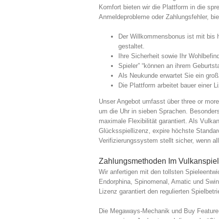
Komfort bieten wir die Plattform in die s
Anmeldeprobleme oder Zahlungsfehler, bie
Der Willkommensbonus ist mit bis h
gestaltet.
Ihre Sicherheit sowie Ihr Wohlbefind
Spieler” “können an ihrem Geburtst
Als Neukunde erwartet Sie ein gro
Die Plattform arbeitet bauer einer 
Unser Angebot umfasst über three or more.
um die Uhr in sieben Sprachen. Besonders 
maximale Flexibilität garantiert. Als Vulka
Glücksspiellizenz, expire höchste Standar
Verifizierungssystem stellt sicher, wenn al
Zahlungsmethoden Im Vulkanspie
Wir anfertigen mit den tollsten Spieleen
Endorphina, Spinomenal, Amatic und Swint
Lizenz garantiert den regulierten Spielbetr
Die Megaways-Mechanik und Buy Feature-Op