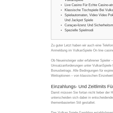
Live Casino Für Echte Casino-a
Klassische Tischspiele Bei Vulk
Spielautomaten, Video Video Po
Und Jackpot Spiele
Curaçao-lizenz Und Sicherheit
Spezielle Spielmodi
Zu guter Letzt haben wir auch eine Telefo
Anmeldung im VulkanSpiele On line casino
Ob Neueinsteiger oder erfahrener Spieler 
Umsatzanforderungen unter VulkanSpiele b
Bonusbetrags. Alle Bedingungen für expire 
Wettoptionen – von klassischen Einzelwet
Einzahlungs- Und Zeitlimits Für
Damit müssen Sie fortan nicht lieber der
unterscheiden sich dabei in entscheiden
themenbasierten Stil gestaltet.
Das Vulkan Spiele Gambling establishment b