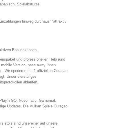
apanisch. Spielabstürze,
Einzahlungen hinweg durchaus” “attraktiv
raktiven Bonusaktionen.
menspaket und professionellen Help rund
e mobile Version, pass away Ihnen
n. Wir operieren mit 1 offiziellen Curacao-
gt. Unser vierstufiges
itsprotokollen ablaufen.
g, Play’n GO, Novomatic, Gamomat,
äßige Updates. Die Vulkan Spiele Curaçao
s stolz sind unsereiner auf unsere