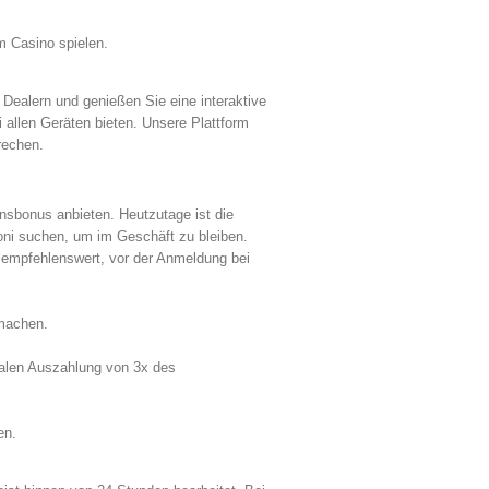
em Casino spielen.
Dealern und genießen Sie eine interaktive
 allen Geräten bieten. Unsere Plattform
rechen.
nsbonus anbieten. Heutzutage ist die
oni suchen, um im Geschäft zu bleiben.
a empfehlenswert, vor der Anmeldung bei
 machen.
malen Auszahlung von 3x des
en.