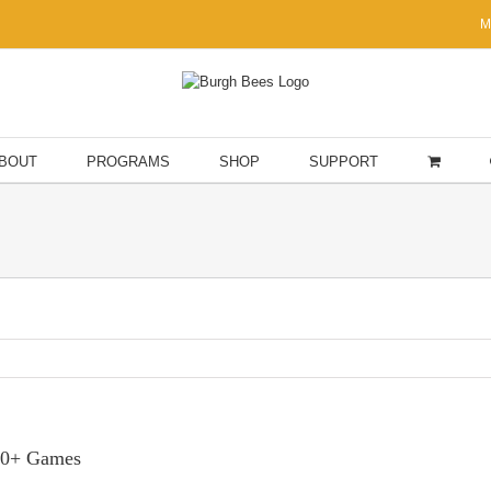
M
BOUT
PROGRAMS
SHOP
SUPPORT
00+ Games