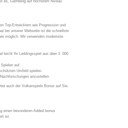
ist es, Gambling auf höchstem Niveau
von Top-Entwicklern wie Progression und
t bei unserer Webseite ist die schnellste
l wie möglich. Wir verwenden modernste
d leicht Ihr Lieblingsspiel aus über 3. 000
 Spielen auf.
schützten Umfeld spielen.
 Nachforschungen anzustellen.
rtet auch der Vulkanspiele Bonus auf Sie.
tstag einen besonderen Added bonus
rt ist.