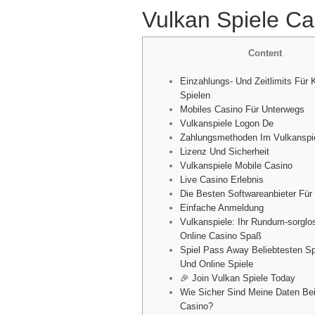
Vulkan Spiele Ca
Content
Einzahlungs- Und Zeitlimits Für K
Spielen
Mobiles Casino Für Unterwegs
Vulkanspiele Logon De
Zahlungsmethoden Im Vulkanspi
Lizenz Und Sicherheit
Vulkanspiele Mobile Casino
Live Casino Erlebnis
Die Besten Softwareanbieter Für 
Einfache Anmeldung
Vulkanspiele: Ihr Rundum-sorglo
Online Casino Spaß
Spiel Pass Away Beliebtesten S
Und Online Spiele
🎉 Join Vulkan Spiele Today
Wie Sicher Sind Meine Daten Bei
Casino?