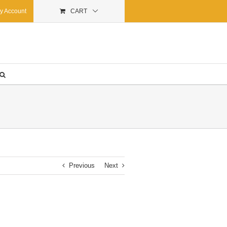
y Account
CART
Previous
Next