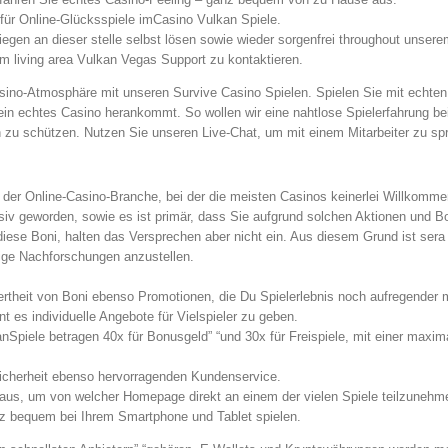
 für Online-Glücksspiele imCasino Vulkan Spiele.
liegen an dieser stelle selbst lösen sowie wieder sorgenfrei throughout unser
m living area Vulkan Vegas Support zu kontaktieren.
sino-Atmosphäre mit unseren Survive Casino Spielen. Spielen Sie mit echten 
ein echtes Casino herankommt. So wollen wir eine nahtlose Spielerfahrung bei
 zu schützen. Nutzen Sie unseren Live-Chat, um mit einem Mitarbeiter zu sp
 der Online-Casino-Branche, bei der die meisten Casinos keinerlei Willkomme
siv geworden, sowie es ist primär, dass Sie aufgrund solchen Aktionen und B
iese Boni, halten das Versprechen aber nicht ein. Aus diesem Grund ist ser
ige Nachforschungen anzustellen.
iertheit von Boni ebenso Promotionen, die Du Spielerlebnis noch aufregender
es individuelle Angebote für Vielspieler zu geben.
Spiele betragen 40x für Bonusgeld” “und 30x für Freispiele, mit einer maxi
icherheit ebenso hervorragenden Kundenservice.
 aus, um von welcher Homepage direkt an einem der vielen Spiele teilzunehm
nz bequem bei Ihrem Smartphone und Tablet spielen.