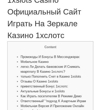
1xslots Casino
Официальный Сайт
Играть На Зеркале
Казино 1хслотс
Content
Промокоды И Бонусы В Мессенджерах
Мобильное Казино
легко Ли Делать банковские И Снимать
кварплату В Казино 1xслотс?
только Пополнить Счет в Казино 1xslots
Отзывы О Казино 1xslots
приветственный Бонус 1хслотс
Актуальные Бонусы и 1xslots
Как Играть посетителям В Режиме Демо
Ответственный” “подход К Азартным Играм
Мобильная Версия И Приложение Онлайн