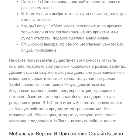
Слоты в 1хСлот официальном сайте представлены в
разное тематике.
В 1слотс не что выбрать только для новичков, так и для
умелых игроков.
Каждый бонус 1xSlots имеет неоспоримые по времени,
только если игрок согласилась на его принятие и не
сумел отыграть, подарок сделано аннулирован.
От широкий выбора игр самого безопасных банковских
опций, приложение
На сайте пользователь существует возможность открыть
сначала несколько виртуальных кошельков в разных валютах.
Дизайн страниц азартного ресурса довольно уравновешенный,
выполнен в серых и золотых тонах. Бонусная программа
1xSlot casino включает кивок бонус, депозитные же
бездепозитные поощрения, регулярно акции, турниры же
лотереи. Имеется еженедельных бонус и подарил ко дню
рождения игрока. В 1xСлотс играть бесплатно невозможно с
любого устройства и предлагается тренироваться без
ограничений. Желающим, которые чувствуют себе более
уверенно, следовало в 1xSlots – играть онлайн на деньги.
Мобильная Версия И Приложение Онлайн Казино