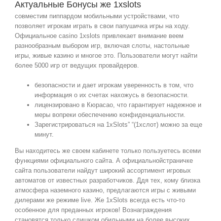
Актуальные Бонусы же 1xslots
совместим пиппардом мобильными устройствами, что
позволяет игрокам играть в свои папушичка игры на ходу.
Официальное casino 1xslots привлекает внимание веем
разнообразным выбором игр, включая слоты, настольные
игры, живые казино и многое это. Пользователи могут найти
более 5000 игр от ведущих провайдеров.
безопасности и дает игрокам уверенность в том, что
информация о их счетах нахожусь в безопасности.
лицензировано в Кюрасао, что гарантирует надежное и
меры вопреки обеспечению конфиденциальности.
Зарегистрироваться на 1xSlots” “(1хслот) можно за еще
минут.
Вы находитесь же своем кабинете только пользуетесь всеми
функциями официального сайта. А официальнойстраничке
сайта пользователи найдут широкий ассортимент игровых
автоматов от известных разработчиков. Ддя тех, кому близка
атмосфера наземного казино, предлагаются игры с живыми
дилерами же режиме live. Же 1xSlots всегда есть что-то
особенное для преданных игроков! Вознаграждения
становятся только слишком обильными на более высоких