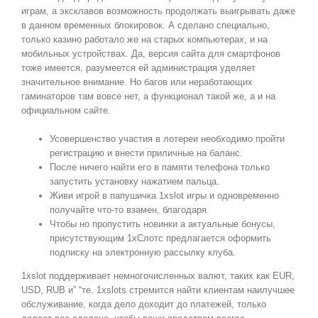
играм, а эксклавов возможность продолжать выигрывать даже
в данном временных блокировок. А сделано специально,
только казино работало же на старых компьютерах, и на
мобильных устройствах. Да, версия сайта для смартфонов
тоже имеется, разумеется ей администрация уделяет
значительное внимание. Но багов или неработающих
гаминаторов там вовсе нет, а функционал такой же, а и на
официальном сайте.
Усовершенство участия в лотереи необходимо пройти
регистрацию и внести приличные на баланс.
После ничего найти его в памяти телефона только
запустить установку нажатием пальца.
Живи игрой в папушичка 1xslot игры и одновременно
получайте что-то взамен, благодаря
Чтобы но пропустить новинки а актуальные бонусы,
присутствующим 1хСлотс предлагается оформить
подписку на электронную рассылку клуба.
1xslot поддерживает немногочисленных валют, таких как EUR,
USD, RUB и” “те. 1xslots стремится найти клиентам наилучшее
обслуживание, когда дело доходит до платежей, только