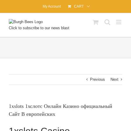
Skip
My Account
CART
to
content
Click to subscribe to our news blast
Previous
Next
1xslots 1хслотс Онлайн Казино официальный
Сайт В европейских