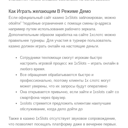
Как Играть желающим В Режиме Демо
Если официальный сайт казино 1xSlots заблокирован, можно
обойти” “подобные ограничения с помощи смены ip-адреса
например путем использования рабочего зеркала.
Дополнительным образом заработка на сайте 1хслотс можно
правильнее турниры. Для участия в турнире пользователь
казино должен играть онлайн на настоящие деньги.
Сотрудники техпомощи смогут игрокам быстро
настроить игровой процесс же 1xSlots – играть онлайн в
любого время.
Все обращения обрабатываются быстро и
профессионально, поэтому клиенты 1х слотс могут
может уверены, что их запросы будут оперативно
Она открывается привычно, если зайти и 1xslots сайт со
смартфона через браузер.
1xslots стремится предложить клиентам наилучшее
обслуживание, когда дело дойти до
Также в казино 1xSlots отсутствует звуковое сопровождение,
что позволяет посещать платформу даже в вечернее первых.