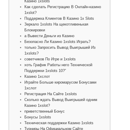
Казино 1xslots
Как сделать Регистрацию В Онлайн-казино
1xslot?
Поддержка Клиентов В Казино 1x Slots
Зеркало 1xslots На щекотливенькая
Блокировки
а Вывести Деньги из Казино
Безопасно Ли Казино 1xslots Играть?
только Запросить Вывод Выигрышей Из
1xslots?
советчиков По Игре и 1xslots
хоть График Работы него Технической
Поддержки 1xslots 10?”
Казино 1хслот
Играйте Больше киромарусом Бонусами
1хслот
Регистрация На Сайте 1xslots
Сколько ждать Вывод Выигрышей одним
Казино 1xslot?
приветственный Бонус
Бонусы 1xslots
Техническая поддержки Казино 1xslots
Турниры На Официальном Сайте