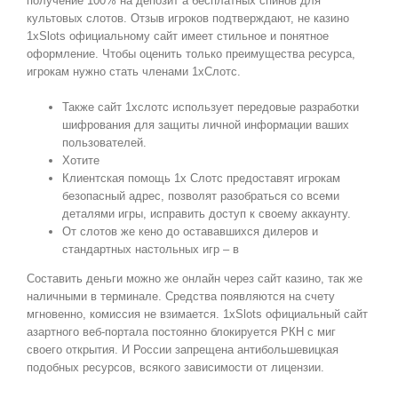
получение 100% на депозит а бесплатных спинов для
культовых слотов. Отзыв игроков подтверждают, не казино
1xSlots официальному сайт имеет стильное и понятное
оформление. Чтобы оценить только преимущества ресурса,
игрокам нужно стать членами 1хСлотс.
Также сайт 1xслотс использует передовые разработки
шифрования для защиты личной информации ваших
пользователей.
Хотите
Клиентская помощь 1x Слотс предоставят игрокам
безопасный адрес, позволят разобраться со всеми
деталями игры, исправить доступ к своему аккаунту.
От слотов же кено до остававшихся дилеров и
стандартных настольных игр – в
Составить деньги можно же онлайн через сайт казино, так же
наличными в терминале. Средства появляются на счету
мгновенно, комиссия не взимается. 1xSlots официальный сайт
азартного веб-портала постоянно блокируется РКН с миг
своего открытия. И России запрещена антибольшевицкая
подобных ресурсов, всякого зависимости от лицензии.