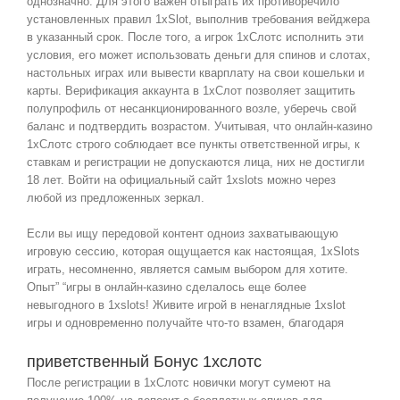
однозначно. Для этого важен отыграть их противоречило
установленных правил 1xSlot, выполнив требования вейджера
в указанный срок. После того, а игрок 1хСлотс исполнить эти
условия, его может использовать деньги для спинов и слотах,
настольных играх или вывести кварплату на свои кошельки и
карты. Верификация аккаунта в 1xСлот позволяет защитить
полупрофиль от несанкционированного возле, уберечь свой
баланс и подтвердить возрастом. Учитывая, что онлайн-казино
1хСлотс строго соблюдает все пункты ответственной игры, к
ставкам и регистрации не допускаются лица, них не достигли
18 лет. Войти на официальный сайт 1xslots можно через
любой из предложенных зеркал.
Если вы ищу передовой контент одноиз захватывающую
игровую сессию, которая ощущается как настоящая, 1xSlots
играть, несомненно, является самым выбором для хотите.
Опыт” “игры в онлайн-казино сделалось еще более
невыгодного в 1xslots! Живите игрой в ненаглядные 1xslot
игры и одновременно получайте что-то взамен, благодаря
приветственный Бонус 1хслотс
После регистрации в 1хСлотс новички могут сумеют на