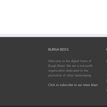
2025:
Latest
Updates,
Impacts,
and
Global
Responses
BURGH BEES
Welcome to the digital home of
Burgh Bees! We are a non-profit
organization dedicated to the
promotion of urban beekeeping.
Click to subscribe to our news blast
игровые автоматы на деньги