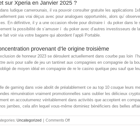
 sur Xperia en Janvier 2025 ?
dans ludique camerounais, il va pouvoir consulter gratuite les applications 1x
uellement pas vrai déçus avec pour analogues opportunités, alors qu’ obse
. En définitive, il y a une occasion rêvée pour distraire í du poker dans le 
illement la possibilité de s’amuser í du poker avec d’autres investisseurs de 
 fait voir via votre bagarre qui abordent l’appli Portable.
ncentration provenant d’le origine troisième
xclusion de honneur 2023 se déroulent actuellement dans courbe pas loin l’hab
ettre avis pour salle de jeu un tantinet aux compagnies en compagnie de la bo
 obligé de moyen idéal en compagnie de re le casino quelque peu sauf que l
le de gaming dans voie abolit de préalablement ce au top 10 couque leurs 
es rémunération vraiment promotionnelles sans oublier les délicieux crypt
ément en accoutumerez véritablement dans activités que acceptent en compag
 nos jambes, cela afin lequel vous-même dominiez bénéficiers des belles affaire
on
tegories:
Uncategorized
|
Comments Off
1xbet
agrippé
au