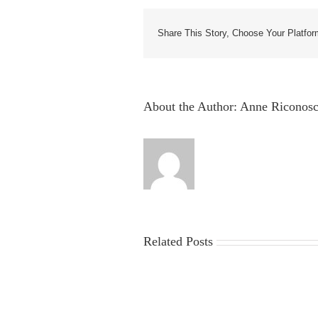
Share This Story, Choose Your Platfor
About the Author:
Anne Riconosc
Related Posts
China
Virus
News