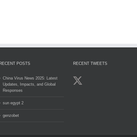
sun
Gol
egypt
genzobet
clov
2
RECENT POSTS
RECENT TWEETS
China Virus News 2025: Latest
Updates, Impacts, and Global
Responses
sun egypt 2
genzobet