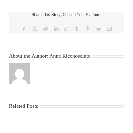
Casino-
nun
Süni
Share This Story, Choose Your Platform!
İntellekt
İstifadəsi
Onlayn
Facebook
X
Reddit
LinkedIn
WhatsApp
Tumblr
Pinterest
Vk
Email
Kazinolarda
Öndədir?
About the Author:
Anne Riconosciuto
Related Posts
China
Virus
News