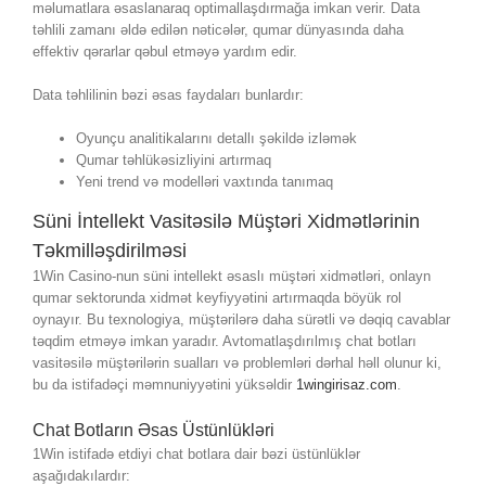
məlumatlara əsaslanaraq optimallaşdırmağa imkan verir. Data
təhlili zamanı əldə edilən nəticələr, qumar dünyasında daha
effektiv qərarlar qəbul etməyə yardım edir.
Data təhlilinin bəzi əsas faydaları bunlardır:
Oyunçu analitikalarını detallı şəkildə izləmək
Qumar təhlükəsizliyini artırmaq
Yeni trend və modelləri vaxtında tanımaq
Süni İntellekt Vasitəsilə Müştəri Xidmətlərinin
Təkmilləşdirilməsi
1Win Casino-nun süni intellekt əsaslı müştəri xidmətləri, onlayn
qumar sektorunda xidmət keyfiyyətini artırmaqda böyük rol
oynayır. Bu texnologiya, müştərilərə daha sürətli və dəqiq cavablar
təqdim etməyə imkan yaradır. Avtomatlaşdırılmış chat botları
vasitəsilə müştərilərin sualları və problemləri dərhal həll olunur ki,
bu da istifadəçi məmnuniyyətini yüksəldir
1wingirisaz.com
.
Chat Botların Əsas Üstünlükləri
1Win istifadə etdiyi chat botlara dair bəzi üstünlüklər
aşağıdakılardır: