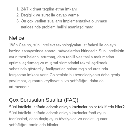
24/7 xidmət təqdim etmə imkanı
Dəqiqlik və sürət ilə cavab vermə
Ən çox verilən sualların implementasiya olunması
nəticəsində problem həllini asanlaşdırmaq
Nəticə
1Win Casino, süni intellekt texnologiyaları istifadəsi ilə onlayn
kazino sənayesində aparıcı mövqelərdən birindədir. Süni intellektin
oyun təcrübələrini artırmaq, data təhlili vasitəsilə məlumatları
optimallaşdırmaq və müştəri xidmətlərini təkmilləşdirmək
sahəsində göstərdiyi fəaliyyətlər, onlara rəqibləri arasında
fərqlənmə imkanı verir. Gələcəkdə bu texnologiyanın daha geniş
yayılması, qumarın keyfiyyətini və şəffaflığını daha da
artıracaqdır.
Çox Soruşulan Suallar (FAQ)
Süni intellekt istifadə edərək onlayn kazinolar nələr təklif edə bilər?
Süni intellekt istifadə edərək onlayn kazinolar fərdi oyun
təcrübələri, daha dəqiq oyun tövsiyələri və ədalətli qumar
şəffaflığını təmin edə bilərlər.