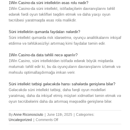
1Win Casino-da süni intellektin əsas rolu nədir?
1Win Casino-da süni intellekt, istifadəçilərin davranışlarını təhlil
edərək fərdi oyun təklifləri təqdim etmək və daha yaxşı oyun
təcrübəsi yaratmaqda əsas rola malikdir.
Süni intellektin qumarda faydaları nələrdir?
Süni intellekt qumarda risk idarəetmə, oyunçu analitikalarını inkişaf
etdirmə və təhlükəsizliyi artırmaq kimi faydalar təmin edir.
1Win Casino-da data təhlili necə aparılır?
1Win Casino, süni intellektdən istifadə edərək böyük miqdarda
məlumatı təhlil edir ki, bu da oyunçuların davranışlarını izləmək və
məhsulu optimallaşdırmağa imkan verir.
Süni intellekt tətbiqi gələcəkdə hansı sahələrdə genişlənə bilər?
Gələcəkdə süni intellekt tətbiqi, daha fərqli oyun modelləri
yaratmaq, daha da inkişaf etmiş müştəri xidmətləri təmin etmək və
oyun təcrübələrini daha da artırmaq məqsədilə genişlənə bilər.
By
Anne Riconosciuto
|
June 11th, 2025
|
Categories:
on
Uncategorized
|
Comments Off
1Win