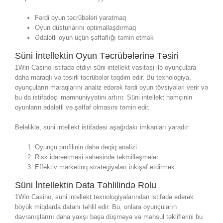
Fərdi oyun təcrübələri yaratmaq
Oyun düsturlarını optimallaşdırmaq
Ədalətli oyun üçün şəffaflığı təmin etmək
Süni İntellektin Oyun Təcrübələrinə Təsiri
1Win Casino istifadə etdiyi süni intellekt vasitəsi ilə oyunçulara
daha maraqlı və təsirli təcrübələr təqdim edir. Bu texnologiya,
oyunçuların maraqlarını analiz edərək fərdi oyun tövsiyələri verir və
bu da istifadəçi məmnuniyyətini artırır. Süni intellekt həmçinin
oyunların ədalətli və şəffaf olmasını təmin edir.
Beləliklə, süni intellekt istifadəsi aşağıdakı imkanları yaradır:
Oyunçu profilinin daha dəqiq analizi
Risk idarəetməsi sahəsində təkmilləşmələr
Effektiv marketinq strategiyaları inkişaf etdirmək
Süni İntellektin Data Təhlilində Rolu
1Win Casino, süni intellekt texnologiyalarından istifadə edərək
böyük miqdarda datanı təhlil edir. Bu, onlara oyunçuların
davranışlarını daha yaxşı başa düşməyə və məhsul təkliflərini bu