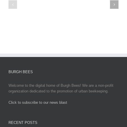
2025:
sun
Latest
egypt
Updates,
2
Impacts,
and
Global
Responses
BURGH BEES
Welcome to the digital home of Burgh Bees! We are a non-profit
organization dedicated to the promotion of urban beekeeping.
Click to subscribe to our news blast
игровые автоматы на деньги
RECENT POSTS