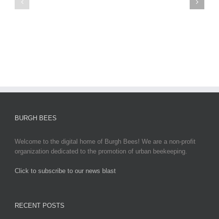
в
сайт
казино
казино
R7
R7
BURGH BEES
Welcome to the digital home of Burgh Bees! We are a non-profit
organization dedicated to the promotion of urban beekeeping.
Click to subscribe to our news blast
игровые автоматы на деньги
RECENT POSTS