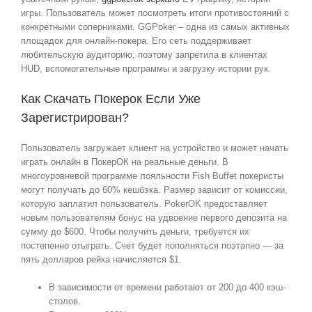
игры. Пользователь может посмотреть итоги противостояний с
конкретными соперниками. GGPoker – одна из самых активных
площадок для онлайн-покера. Его сеть поддерживает
любительскую аудиторию, поэтому запретила в клиентах
HUD, вспомогательные программы и загрузку истории рук.
Как Скачать Покерок Если Уже
Зарегистрирован?
Пользователь загружает клиент на устройство и может начать
играть онлайн в ПокерОК на реальные деньги. В
многоуровневой программе лояльности Fish Buffet покеристы
могут получать до 60% кешбэка. Размер зависит от комиссии,
которую заплатил пользователь. PokerOK предоставляет
новым пользователям бонус на удвоение первого депозита на
сумму до $600. Чтобы получить деньги, требуется их
постепенно отыграть. Счет будет пополняться поэтапно — за
пять долларов рейка начисляется $1.
В зависимости от времени работают от 200 до 400 кэш-
столов.