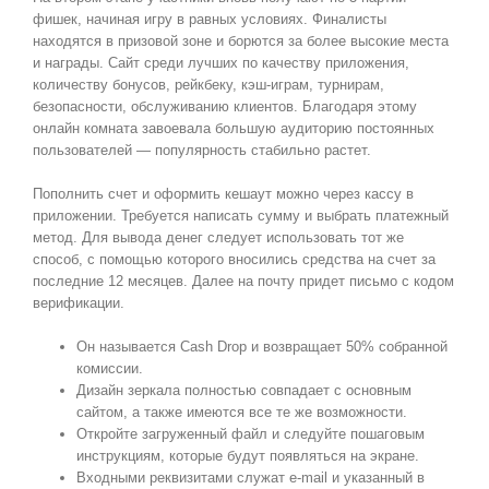
фишек, начиная игру в равных условиях. Финалисты
находятся в призовой зоне и борются за более высокие места
и награды. Сайт среди лучших по качеству приложения,
количеству бонусов, рейкбеку, кэш-играм, турнирам,
безопасности, обслуживанию клиентов. Благодаря этому
онлайн комната завоевала большую аудиторию постоянных
пользователей — популярность стабильно растет.
Пополнить счет и оформить кешаут можно через кассу в
приложении. Требуется написать сумму и выбрать платежный
метод. Для вывода денег следует использовать тот же
способ, с помощью которого вносились средства на счет за
последние 12 месяцев. Далее на почту придет письмо с кодом
верификации.
Он называется Cash Drop и возвращает 50% собранной
комиссии.
Дизайн зеркала полностью совпадает с основным
сайтом, а также имеются все те же возможности.
Откройте загруженный файл и следуйте пошаговым
инструкциям, которые будут появляться на экране.
Входными реквизитами служат e-mail и указанный в