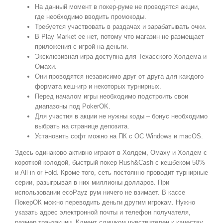
На данный момент в покер-руме не проводятся акции,
где необходимо вводить промокоды.
Требуется участвовать в раздачах и зарабатывать очки.
В Play Market ее нет, потому что магазин не размещает
приложения с игрой на деньги.
Эксклюзивная игра доступна для Техасского Холдема и
Омахи.
Они проводятся независимо друг от друга для каждого
формата кеш-игр и некоторых турнирных.
Перед началом игры необходимо подстроить свои
диапазоны под PokerOK.
Для участия в акции не нужны коды – бонус необходимо
выбрать на странице депозита.
Установить софт можно на ПК с ОС Windows и macOS.
Здесь одинаково активно играют в Холдем, Омаху и Холдем с
короткой колодой, быстрый покер Rush&Cash с кешбеком 50%
и All-in or Fold. Кроме того, сеть постоянно проводит турнирные
серии, разыгрывая в них миллионы долларов. При
использовании ecoPayz рум ничего не взимает. В кассе
ПокерОК можно переводить деньги другим игрокам. Нужно
указать адрес электронной почты и телефон получателя,
размер транзакции. Клиент слишком чувствителен к качеству