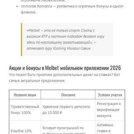
огромными множителями;
Immortal Romance — романтика и огромные бонусы в одном
флаконе.
«Melbet — это не только спорт. Слоты с
высоким RTP и честным подходом делают игру
здесь по-настоящему захватывающей», —
отмечает гуру iGaming Михаил Савин.
Акции и бонусы в Melbet мобильном приложении 2026
Что может быть приятнее дополнительных денег на ставках? Вот
самые актуальные предложения:
Название акции
Описание
Условия участия
Регистрация и
Приветственный
Удвоение первого депозита
верификация
бонус 100%
до 10 000 ₽
аккаунта
Активные
Возврат проигрышей по
Кэшбэк 10%
ставки в
выбранным видам спорта