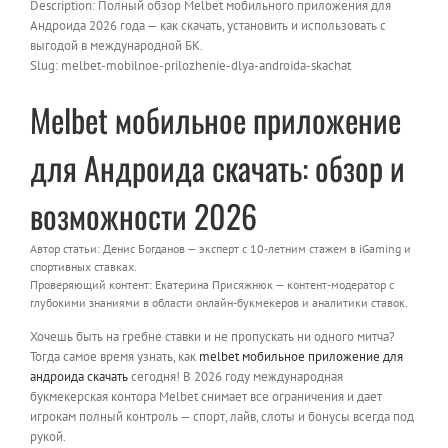
Description: Полный обзор Melbet мобильного приложения для
Андроида 2026 года — как скачать, установить и использовать с
выгодой в международной БК.
Slug: melbet-mobilnoe-prilozhenie-dlya-androida-skachat
Melbet мобильное приложение
для Андроида скачать: обзор и
возможности 2026
Автор статьи: Денис Богданов — эксперт с 10-летним стажем в iGaming и
спортивных ставках.
Проверяющий контент: Екатерина Присяжнюк — контент-модератор с
глубокими знаниями в области онлайн-букмекеров и аналитики ставок.
Хочешь быть на гребне ставки и не пропускать ни одного митча?
Тогда самое время узнать, как
melbet мобильное приложение для
андроида скачать
сегодня! В 2026 году международная
букмекерская контора Melbet снимает все ограничения и дает
игрокам полный контроль — спорт, лайв, слоты и бонусы всегда под
рукой.