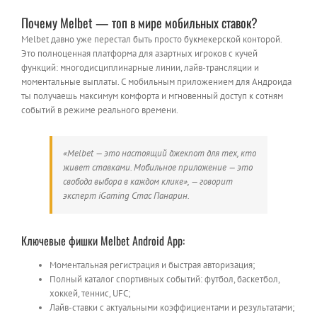
Почему Melbet — топ в мире мобильных ставок?
Melbet давно уже перестал быть просто букмекерской конторой.
Это полноценная платформа для азартных игроков с кучей
функций: многодисциплинарные линии, лайв-трансляции и
моментальные выплаты. С мобильным приложением для Андроида
ты получаешь максимум комфорта и мгновенный доступ к сотням
событий в режиме реального времени.
«Melbet — это настоящий джекпот для тех, кто
живет ставками. Мобильное приложение — это
свобода выбора в каждом клике», — говорит
эксперт iGaming Стас Панарин.
Ключевые фишки Melbet Android App:
Моментальная регистрация и быстрая авторизация;
Полный каталог спортивных событий: футбол, баскетбол,
хоккей, теннис, UFC;
Лайв-ставки с актуальными коэффициентами и результатами;