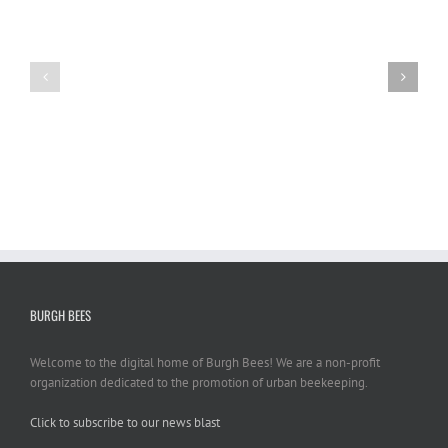
China
Virus
News
2025:
sun
Latest
egypt
Updates,
2
Impacts,
and
Global
Responses
BURGH BEES
Welcome to the digital home of Burgh Bees! We are a non-profit
organization dedicated to the promotion of urban beekeeping.
Click to subscribe to our news blast
игровые автоматы на деньги