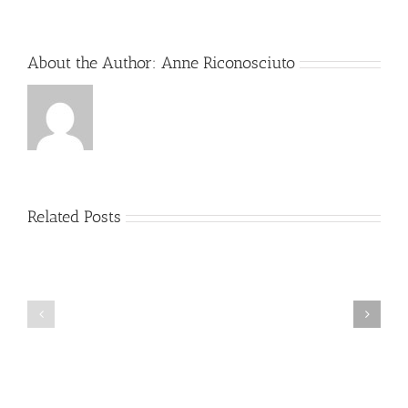
About the Author:
Anne Riconosciuto
Related Posts
China
Virus
News
2025:
sun
Latest
egypt
Updates,
2
Impacts,
and
Global