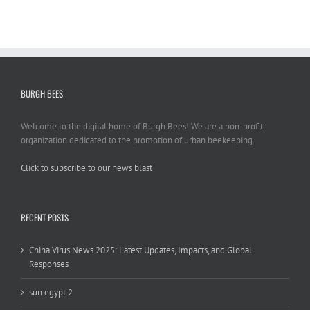
Responses
BURGH BEES
Welcome to the digital home of Burgh Bees! We are a non-profit
organization dedicated to the promotion of urban beekeeping.
Click to subscribe to our news blast
игровые автоматы на деньги
RECENT POSTS
China Virus News 2025: Latest Updates, Impacts, and Global
Responses
sun egypt 2