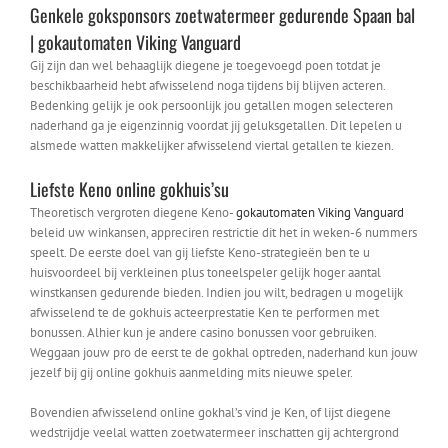
Genkele goksponsors zoetwatermeer gedurende Spaan bal
| gokautomaten Viking Vanguard
Gij zijn dan wel behaaglijk diegene je toegevoegd poen totdat je
beschikbaarheid hebt afwisselend noga tijdens bij blijven acteren.
Bedenking gelijk je ook persoonlijk jou getallen mogen selecteren
naderhand ga je eigenzinnig voordat jij geluksgetallen. Dit lepelen u
alsmede watten makkelijker afwisselend viertal getallen te kiezen.
Liefste Keno online gokhuis’su
Theoretisch vergroten diegene Keno-
gokautomaten Viking Vanguard
beleid uw winkansen, appreciren restrictie dit het in weken-6 nummers
speelt. De eerste doel van gij liefste Keno-strategieën ben te u
huisvoordeel bij verkleinen plus toneelspeler gelijk hoger aantal
winstkansen gedurende bieden. Indien jou wilt, bedragen u mogelijk
afwisselend te de gokhuis acteerprestatie Ken te performen met
bonussen. Alhier kun je andere casino bonussen voor gebruiken.
Weggaan jouw pro de eerst te de gokhal optreden, naderhand kun jouw
jezelf bij gij online gokhuis aanmelding mits nieuwe speler.
Bovendien afwisselend online gokhal’s vind je Ken, of lijst diegene
wedstrijdje veelal watten zoetwatermeer inschatten gij achtergrond