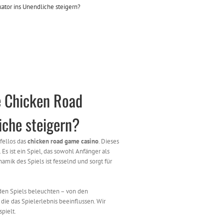
ator ins Unendliche steigern?
e Chicken Road
iche steigern?
ifellos das
chicken road game casino
. Dieses
Es ist ein Spiel, das sowohl Anfänger als
namik des Spiels ist fesselnd und sorgt für
den Spiels beleuchten – von den
ie das Spielerlebnis beeinflussen. Wir
pielt.