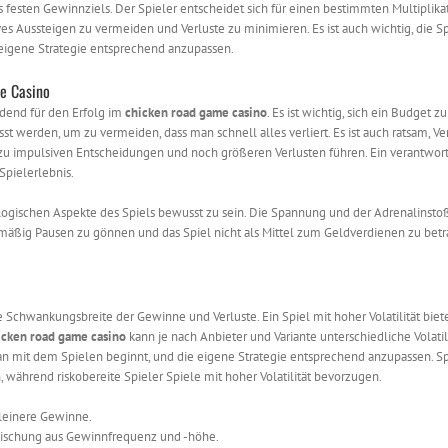
s festen Gewinnziels. Der Spieler entscheidet sich für einen bestimmten Multiplika
lsives Aussteigen zu vermeiden und Verluste zu minimieren. Es ist auch wichtig, die 
eigene Strategie entsprechend anzupassen.
e Casino
idend für den Erfolg im
chicken road game casino
. Es ist wichtig, sich ein Budget 
t werden, um zu vermeiden, dass man schnell alles verliert. Es ist auch ratsam, Ve
n zu impulsiven Entscheidungen und noch größeren Verlusten führen. Ein verant
Spielerlebnis.
chologischen Aspekte des Spiels bewusst zu sein. Die Spannung und der Adrenalins
egelmäßig Pausen zu gönnen und das Spiel nicht als Mittel zum Geldverdienen zu bet
 die Schwankungsbreite der Gewinne und Verluste. Ein Spiel mit hoher Volatilität bie
icken road game casino
kann je nach Anbieter und Variante unterschiedliche Volatili
man mit dem Spielen beginnt, und die eigene Strategie entsprechend anzupassen. Spi
n, während riskobereite Spieler Spiele mit hoher Volatilität bevorzugen.
kleinere Gewinne.
chung aus Gewinnfrequenz und -höhe.