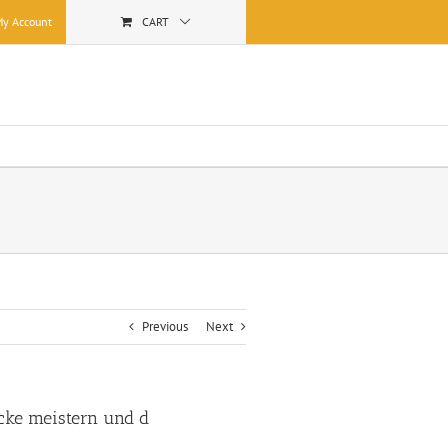
y Account
CART
Previous
Next
cke meistern und d