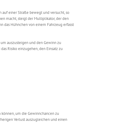
ch auf einer Straße bewegt und versucht, so
 macht, steigt der Multiplikator, der den
wenn das Hühnchen von einem Fahrzeug erfasst
ist, um auszusteigen und den Gewinn zu
 das Risiko einzugehen, den Einsatz zu
den können, um die Gewinnchancen zu
orherigen Verlust auszugleichen und einen