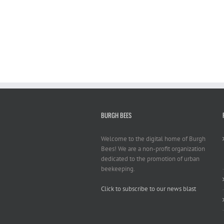
älykkäämmin
parhaat
uudet
nettikasinot
suorilla
yhteyksillä
suurimpiin
voittoih
BURGH BEES
Welcome to the digital home of Burgh
Bees! We are a non-profit organization
dedicated to the promotion of urban
beekeeping.
Click to subscribe to our news blast
игровые автоматы на деньги