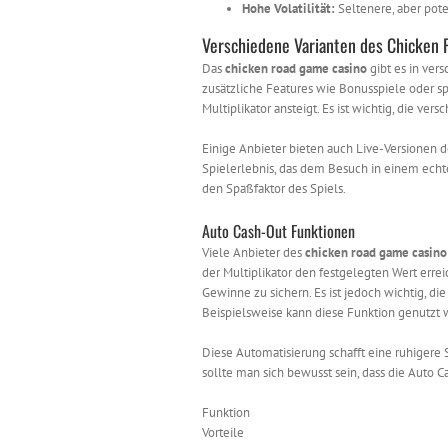
Hohe Volatilität:
Seltenere, aber pot
Verschiedene Varianten des Chicken
Das
chicken road game casino
gibt es in ver
zusätzliche Features wie Bonusspiele oder sp
Multiplikator ansteigt. Es ist wichtig, die 
Einige Anbieter bieten auch Live-Versionen 
Spielerlebnis, das dem Besuch in einem echt
den Spaßfaktor des Spiels.
Auto Cash-Out Funktionen
Viele Anbieter des
chicken road game casino
der Multiplikator den festgelegten Wert erre
Gewinne zu sichern. Es ist jedoch wichtig, di
Beispielsweise kann diese Funktion genutzt 
Diese Automatisierung schafft eine ruhigere
sollte man sich bewusst sein, dass die Auto 
Funktion
Vorteile