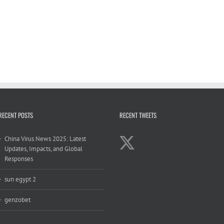
Strateški
Strateški
Strat
Razmisli
Razmisli
Razmi
Maksimiziraj
Maksimiziraj
Maksi
Dobitke
Dobitke
Dobit
Uz
Uz
Uz
Jednostavnost
Jednostavnost
Jedno
igre
igre
igre
plinko.
plinko.
plink
RECENT POSTS
RECENT TWEETS
China Virus News 2025: Latest
Updates, Impacts, and Global
Responses
sun egypt 2
genzobet