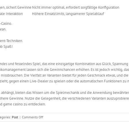
gen, sichert Gewinne
Nicht immer optimal, erfordert sorgfältige Konfiguration
ale Interaktion
Höhere Einsatzlimits, langsamerer Spielablauf
-Casino.
aran.
ent-Techniken.
ab Spaß!
endes und fesselndes Spiel, das eine einzigartige Kombination aus Glück, Spannung
isikomanagement lassen sich die Gewinnchancen erhöhen. Es ist jedoch wichtig, da
 missbrauchen. Die Vielfalt an Varianten bietet für jeden Geschmack etwas, und d
rzieht, gegen einen Live-Dealer zu spielen oder die automatischen Funktionen zu 
abhängt, bieten das Wissen um die Spielmechanik und die Anwendung bewährter S
here Gewinne. Nutze die Gelegenheit, die verschiedenen Varianten auszuprobiere
ad game casino zu entdecken.
on
egories:
Post
|
Comments Off
Adrenalinrausch
garantiert