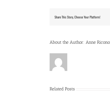
Share This Story, Choose Your Platform!
About the Author:
Anne Ricono
Related Posts
Voita
enemmän,
pelaa