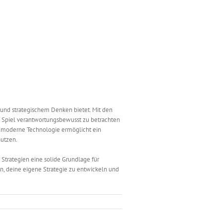
 und strategischem Denken bietet. Mit den
s Spiel verantwortungsbewusst zu betrachten
ie moderne Technologie ermöglicht ein
nutzen.
trategien eine solide Grundlage für
n, deine eigene Strategie zu entwickeln und