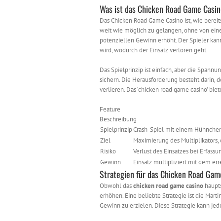
Was ist das Chicken Road Game Casi
Das Chicken Road Game Casino ist, wie bereits
weit wie möglich zu gelangen, ohne von einem
potenziellen Gewinn erhöht. Der Spieler kan
wird, wodurch der Einsatz verloren geht.
Das Spielprinzip ist einfach, aber die Spannu
sichern. Die Herausforderung besteht darin, 
verlieren. Das ‘chicken road game casino’ bi
Feature
Beschreibung
Spielprinzip
Crash-Spiel mit einem Hühnchen
Ziel
Maximierung des Multiplikators,
Risiko
Verlust des Einsatzes bei Erfass
Gewinn
Einsatz multipliziert mit dem err
Strategien für das Chicken Road Gam
Obwohl das
chicken road game casino
haupts
erhöhen. Eine beliebte Strategie ist die Mart
Gewinn zu erzielen. Diese Strategie kann jedo