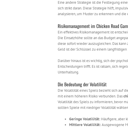
Eine andere Strategie ist die Festlegung eine
sich strikt daran. Diese Strategie hilft, impu
analysieren, um Muster zu erkennen und die 
Risikomanagement im Chicken Road Gam
Ein effektives Risikomanagement ist entsche
Die Einsatzhöhe sollte an das Budget angepass
diese sofort wieder auszugleichen. Das kan
Geld ist der Schlüssel zu einem langfristigen 
Darüber hinaus ist es wichtig, sich der psy
Entscheidungen trifft. Es ist ratsam, sich r
Unterhaltung.
Die Bedeutung der Volatilität
Die Volatilität eines Spiels bezieht sich auf
mit einem höheren Risiko verbunden. Das
ch
Volatilität des Spiels zu informieren, bevor 
sollten Spiele mit niedriger Volatilität wähle
Geringe Volatilität:
Häufigere, aber 
Mittlere Volatilität:
Ausgewogene Mis