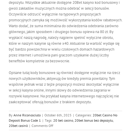
depozytu. Wszystkie aktualnie dostępne 20Bet kasyno kod bonusowy i
gwoli zakładów muzycznych można odebrać w sekcji bonusów.
Oczywiście odrzucić wyłącznie na typowych propozycjach
promocyjnych zamyka się możliwość wykorzystania kodów rabatowych.
Warto dodać, że suma minimalna do odwiedzenia odebrania zarówno
głównego, jakim sposobem i drugiego bonusu opiewa na 80 zł. By
wypłacić naszą nagrodę, należy najpierw spełnić wytyczne obrotu,
które w naszym kasynie są równe x40. Aktualnie ta wartość wydaje się
być bardzo powszechna w wielu czołowych domach hazardowych
przez internet i umożliwia pani graczom uzyskanie dużej liczby
benefitów kompletnie za bezowocnie.
Opisane tutaj kody bonusowe są również dostępne wyłącznie na rzecz
nowych użytkowników, aktywują ów kredyty premia powitalny. Tym
wspólnie jednak wraz z tejże propozycji możesz skorzystać wyłącznie
w sekcji kasyna online, innymi słowy do odwiedzenia zagrania w
rozrywki kasynowe. Na przykład kasyna internetowego najczęściej nie
zaakceptować oferują bonusów z brakiem depozytu.
By
Anne Riconosciuto
|
October 6th, 2025
|
Categories:
20bet Casino No
Deposit Bonus Code 1
|
Tags:
20 bet casino
,
20bet bonus bez depozytu
,
on
20bet casinò
|
Comments Off
Kod