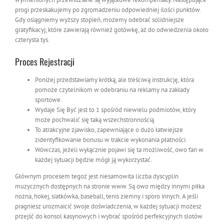
progi przeskakujemy po zgromadzeniu odpowiedniej ilości punktów.
Gdy osiągniemy wyższy stopień, możemy odebrać solidniejsze
gratyfikacyj, które zawierają również gotówkę, aż do odwiedzenia około
czterysta tys.
Proces Rejestracji
Poniżej przedstawiamy krótką, ale treściwą instrukcję, która
pomoże czytelnikom w odebraniu na reklamy na zakłady
sportowe.
Wydaje Się Być jest to 1 spośród niewielu podmiotów, który
może pochwalić się taką wszechstronnością.
To atrakcyjne zjawisko, zapewniające o dużo łatwiejsze
zidentyfikowanie bonusu w trakcie wykonania płatności.
Wówczas, jeżeli wyłącznie pojawi się ta możliwość, owo fan w
każdej sytuacji będzie mógł ją wykorzystać.
Głównym procesem tegoż jest niesamowita liczba dyscyplin
muzycznych dostępnych na stronie www. Są owo między innymi piłka
nożna, hokej, siatkówka, baseball, tenis ziemny i sporo innych. A jeśli
pragniesz urozmaicić swoje doświadczenia, w każdej sytuacji możesz
przejść do konsol kasynowych i wybrać spośród perfekcyjnych slotów