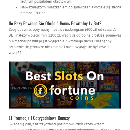
krotnym postulatem obrotowym.
Najważniejszym mieszkaniem do sprawdzenia wydaje się strona
promocji 20Bet.
Ile Razy Powinno Się Obrócić Bonus Powitalny Lv Bet?
Żeby otrzymać optymalny możliwy nadprogram (600 zł) od czasu LV
BET, należy wpłacić min. 1200 zł. Wzory są odrobinę prostsze, ponieważ
bukmacher postuluje już wyłącznie 3-krotnego ruchu. Niezbędny
szkolenie się jednakże nie zmienia i nadal wydaje się być owo 1-
wszą.75.
Et Promocje I Cotygodniowe Bonusy
Składa się pan, z aż trzydzieści poziomów i zbyt każdy wraz z
wymienionych przewidziane są wyjątkowe rekompensaty. Następujące