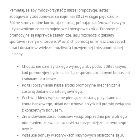
Pamiętaj, że aby móc skorzystać z naszej propozycje, jesteś
zobligowany zdeponować co najmniej 80 zł w ciągu pięć dzionki.
Różne strony online konkurują ze sobą, próbując zaoferować naszym
użytkownikom coraz to hojniejsze i nietypowe zniżki. Propozycje
promocyjne są naprawdę zasadnicze, jeśli rozchodzi o zakłady
sportowe i rozrywki losowe. Wraz Z ich pomocą unikniesz znaczących
utrat i dostaniesz większe możliwości przyjemnej i niezapomnianej
uciechy.
Chociaż nie dzierży takiego wymogu, aby podać 20Bet kasyno
kod promocyjny, bycie na bieżąco spośród aktualnymi bonusami
i rabatami jest łatwe.
Po tej poczynieniu nasze środki promocyjne mechanicznie
zostaną dodane do salda głównego.
W chwili, kiedy wpłacone pieniądze zostaną przypisane do
konta bankowego, układ odruchowo przydzieli premię związaną
z konkretnym bonusem.
Zrewidowanie zasad bonusów wciąż poprzednio pierwotnego
odebraniem zezwala graczowi na korzystniejsze pierwotnego
użycie.
Wszelkie bonusy w rozrywkach kasynowych obarczone są 30