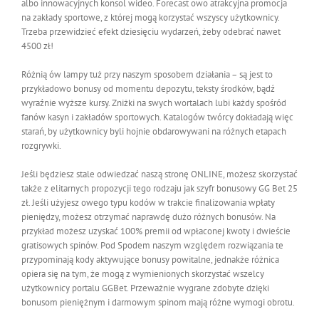
albo innowacyjnych konsol wideo. Forecast owo atrakcyjna promocja
na zakłady sportowe, z której mogą korzystać wszyscy użytkownicy.
Trzeba przewidzieć efekt dziesięciu wydarzeń, żeby odebrać nawet
4500 zł!
Różnią ów lampy tuż przy naszym sposobem działania – są jest to
przykładowo bonusy od momentu depozytu, teksty środków, bądź
wyraźnie wyższe kursy. Zniżki na swych wortalach lubi każdy spośród
fanów kasyn i zakładów sportowych. Katalogów twórcy dokładają więc
starań, by użytkownicy byli hojnie obdarowywani na różnych etapach
rozgrywki.
Jeśli będziesz stale odwiedzać naszą stronę ONLINE, możesz skorzystać
także z elitarnych propozycji tego rodzaju jak szyfr bonusowy GG Bet 25
zł. Jeśli użyjesz owego typu kodów w trakcie finalizowania wpłaty
pieniędzy, możesz otrzymać naprawdę dużo różnych bonusów. Na
przykład możesz uzyskać 100% premii od wpłaconej kwoty i dwieście
gratisowych spinów. Pod Spodem naszym względem rozwiązania te
przypominają kody aktywujące bonusy powitalne, jednakże różnica
opiera się na tym, że mogą z wymienionych skorzystać wszelcy
użytkownicy portalu GGBet. Przeważnie wygrane zdobyte dzięki
bonusom pieniężnym i darmowym spinom mają różne wymogi obrotu.